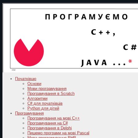
Початківцю
Основи
Мови програмування
Програмування в Scratch
Алгоритми
C# для початківців
Python для дітей
Програмування
Програмування на мові C++
Програмування на C#
Програмування в Delphi
Пишемо програми на мові Pascal
Мова програмування PHP