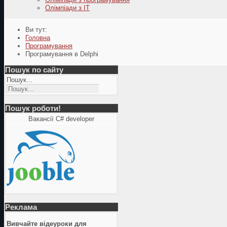
Олімпіади з ІТ
Ви тут:
Головна
Програмування
Програмування в Delphi
Пошук по сайту
Пошук...
Пошук роботи!
Вакансії C# developer
Реклама
Вивчайте відеуроки для