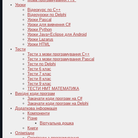
Уроки
Відеокурс по С++
Відеоуроки по Delphi
Уроки Pascal
Уроки для вивчення C#
Уроки Python
Уроки Java+Eclipse для Android
Уроки Lazarus
Уроки HTML
Тести
Тести з мови програмування C++
Тести з мови програмування Pascal
Тести по Delphi
Тести 6 клас
Тести 7 клас
Тести 8 клас
Тести 9 клас
ТЕСТИ НМТ МАТЕМАТИКА
Вихідні коди програм
Закачати коди програм на C#
Закачати коди програм на Delphi
Додаткова інформація
Компоненти
Різне
Віртуальна дошка
Книги
Олімпіади
Оліміпади з програмування