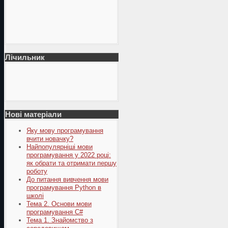
Лічильник
Нові матеріали
Яку мову програмування
вчити новачку?
Найпопулярніші мови
програмування у 2022 році:
як обрати та отримати першу
роботу
До питання вивчення мови
програмування Python в
школі
Тема 2. Основи мови
програмування C#
Тема 1. Знайомство з