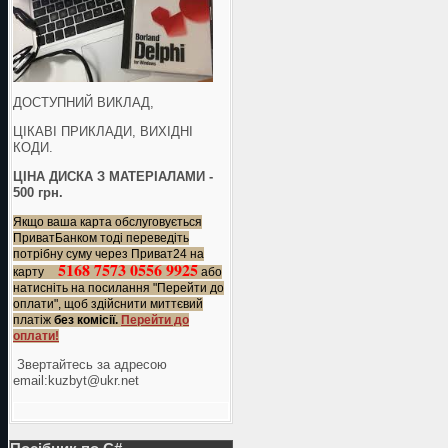
ДОСТУПНИЙ ВИКЛАД,
ЦІКАВІ ПРИКЛАДИ, ВИХІДНІ
КОДИ.
ЦІНА ДИСКА З МАТЕРІАЛАМИ -
500 грн.
Якщо ваша карта обслуговується
ПриватБанком тоді переведіть
потрібну суму через Приват24 на
5168 7573 0556 9925
карту
або
натисніть на посилання "Перейти до
оплати", щоб здійснити миттєвий
платіж
без комісії.
Перейти до
оплати!
Звертайтесь за адресою
еmail:kuzbyt@ukr.net