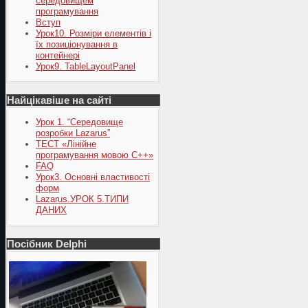
середовищем
програмування
Вступ
Урок10. Розміри елементів і
їх позиціонування в
контейнері
Урок9. TableLayoutPanel
Найцікавіше на сайті
Урок 1. “Середовище
розробки Lazarus”
ТЕСТ «Лінійне
програмування мовою С++»
FAQ
Урок3. Основні властивості
форм
Lazarus.УРОК 5.ТИПИ
ДАНИХ
Посібник Delphi