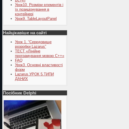
Вступ
Урок10. Розміри елементів і
їх позиціонування в
контейнері
Урок9. TableLayoutPanel
Найцікавіше на сайті
Урок 1. “Середовище
розробки Lazarus”
ТЕСТ «Лінійне
програмування мовою С++»
FAQ
Урок3. Основні властивості
форм
Lazarus.УРОК 5.ТИПИ
ДАНИХ
Посібник Delphi