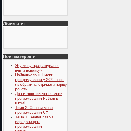
Лічильник
Нові матеріали
Яку мову програмування
вчити новачку?
Найпопулярніші мови
програмування у 2022 році:
як обрати та отримати першу
роботу
До питання вивчення мови
програмування Python в
школі
Тема 2. Основи мови
програмування C#
Тема 1. Знайомство з
середовищем
програмування