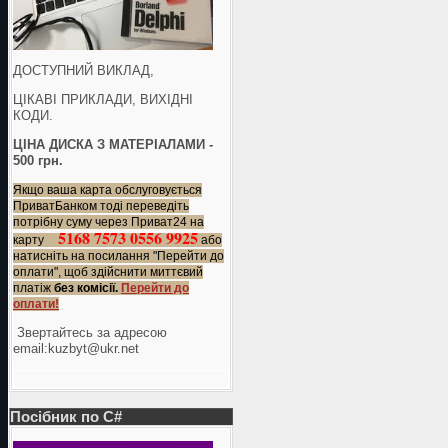
ДОСТУПНИЙ ВИКЛАД,
ЦІКАВІ ПРИКЛАДИ, ВИХІДНІ
КОДИ.
ЦІНА ДИСКА З МАТЕРІАЛАМИ -
500 грн.
Якщо ваша карта обслуговується
ПриватБанком тоді переведіть
потрібну суму через Приват24 на
5168 7573 0556 9925
карту
або
натисніть на посилання "Перейти до
оплати", щоб здійснити миттєвий
платіж
без комісії.
Перейти до
оплати!
Звертайтесь за адресою
еmail:kuzbyt@ukr.net
Посібник по C#