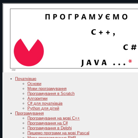
Початківцю
Основи
Мови програмування
Програмування в Scratch
Алгоритми
C# для початківців
Python для дітей
Програмування
Програмування на мові C++
Програмування на C#
Програмування в Delphi
Пишемо програми на мові Pascal
Мова програмування PHP