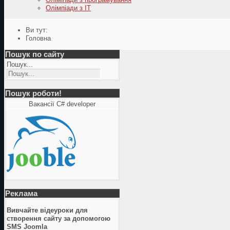
Олімпіади з ІТ
Ви тут:
Головна
Пошук по сайту
Пошук...
Пошук роботи!
Вакансії C# developer
Реклама
Вивчайте відеуроки для
створення сайту за допомогою
SMS Joomla