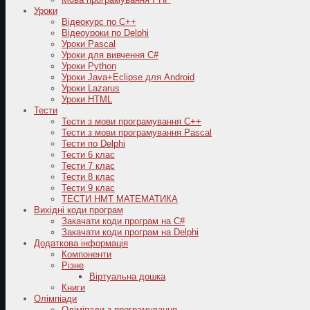
Уроки
Відеокурс по С++
Відеоуроки по Delphi
Уроки Pascal
Уроки для вивчення C#
Уроки Python
Уроки Java+Eclipse для Android
Уроки Lazarus
Уроки HTML
Тести
Тести з мови програмування C++
Тести з мови програмування Pascal
Тести по Delphi
Тести 6 клас
Тести 7 клас
Тести 8 клас
Тести 9 клас
ТЕСТИ НМТ МАТЕМАТИКА
Вихідні коди програм
Закачати коди програм на C#
Закачати коди програм на Delphi
Додаткова інформація
Компоненти
Різне
Віртуальна дошка
Книги
Олімпіади
Оліміпади з програмування