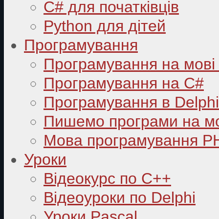
C# для початківців
Python для дітей
Програмування
Програмування на мові
Програмування на C#
Програмування в Delphi
Пишемо програми на мо
Мова програмування P
Уроки
Відеокурс по С++
Відеоуроки по Delphi
Уроки Pascal