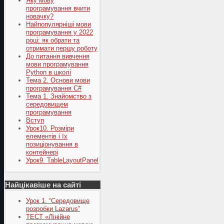
Яку мову
програмування вчити
новачку?
Найпопулярніші мови
програмування у 2022
році: як обрати та
отримати першу роботу
До питання вивчення
мови програмування
Python в школі
Тема 2. Основи мови
програмування C#
Тема 1. Знайомство з
середовищем
програмування
Вступ
Урок10. Розміри
елементів і їх
позиціонування в
контейнері
Урок9. TableLayoutPanel
Найцікавіше на сайті
Урок 1. “Середовище
розробки Lazarus”
ТЕСТ «Лінійне