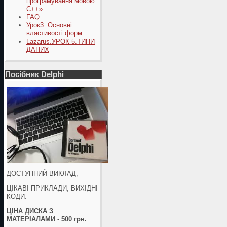
програмування мовою
С++»
FAQ
Урок3. Основні
властивості форм
Lazarus.УРОК 5.ТИПИ
ДАНИХ
Посібник Delphi
ДОСТУПНИЙ ВИКЛАД,
ЦІКАВІ ПРИКЛАДИ, ВИХІДНІ
КОДИ.
ЦІНА ДИСКА З
МАТЕРІАЛАМИ - 500 грн.