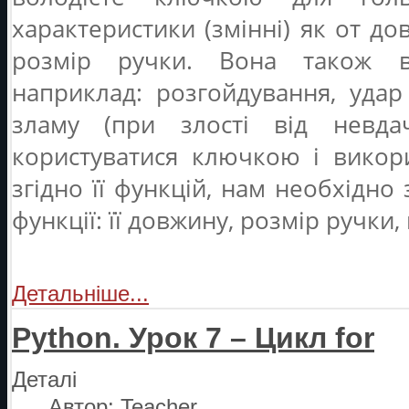
характеристики (змінні) як от до
розмір ручки. Вона також ви
наприклад: розгойдування, удар
зламу (при злості від невда
користуватися ключкою і викори
згідно її функцій, нам необхідно
функції: її довжину, розмір ручки, 
Детальніше...
Python. Урок 7 – Цикл for
Деталі
Автор:
Teacher