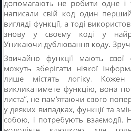
допомагають не робити одне і т
написали свій код один перши
вигляді функції, а тоді використ
знову у своєму коді у найрі
Уникаючи дублювання коду. Зручн
Звичайно функції мають свої 
можуть зберігати ніякої інформ
лише містять логіку. Кожен
викликатимете функцію, вона по
листа”, не пам’ятаючи свого попе
у деяких випадках, функції та змі
собою, і потребують взаємодії. 
володієте ключкою для гол