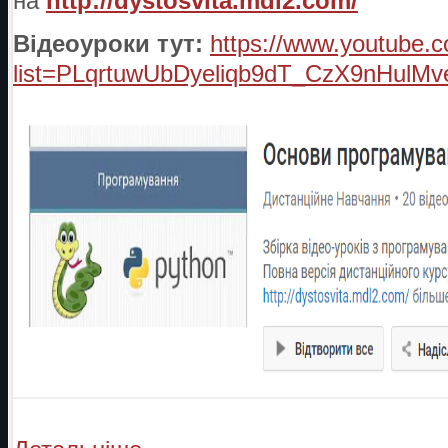
на
http://dystosvita.mdl2.com/
Відеоуроки тут:
https://www.youtube.c
list=PLqrtuwUbDyeliqb9dT_CzX9nHulM