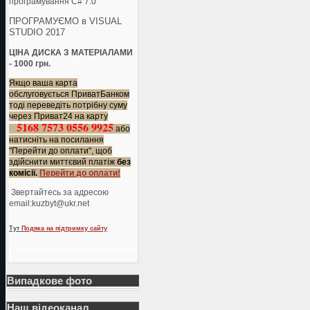
програмування C# 7.0
ПРОГРАМУЄМО в VISUAL
STUDIO 2017
ЦІНА ДИСКА З МАТЕРІАЛАМИ
- 1000 грн.
Якщо ваша карта
обслуговується ПриватБанком
тоді переведіть потрібну суму
через Приват24 на карту
5168 7573 0556 9925
або
натисніть на посилання
"Перейти до оплати", щоб
здійснити миттєвий платіж
без
комісії.
Перейти до оплати!
Звертайтесь за адресою
еmail:kuzbyt@ukr.net
Тут
Подяка на підтримку сайту
Випадкове фото
Наш відеоканал