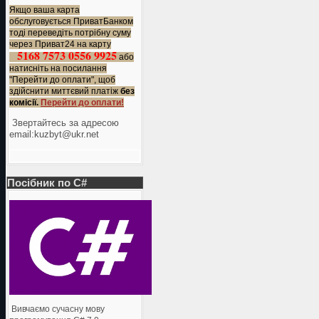
Якщо ваша карта
обслуговується ПриватБанком
тоді переведіть потрібну суму
через Приват24 на карту
5168 7573 0556 9925
або
натисніть на посилання
"Перейти до оплати", щоб
здійснити миттєвий платіж
без
комісії.
Перейти до оплати!
Звертайтесь за адресою
еmail:kuzbyt@ukr.net
Посібник по C#
Вивчаємо сучасну мову