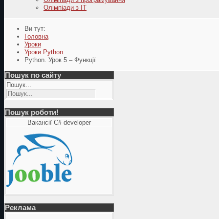
Олімпіади з ІТ
Ви тут:
Головна
Уроки
Уроки Python
Python. Урок 5 – Функції
Пошук по сайту
Пошук...
Пошук роботи!
Вакансії C# developer
Реклама