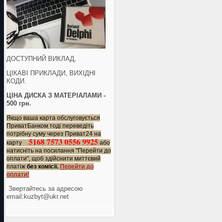
ДОСТУПНИЙ ВИКЛАД,
ЦІКАВІ ПРИКЛАДИ, ВИХІДНІ
КОДИ.
ЦІНА ДИСКА З МАТЕРІАЛАМИ -
500 грн.
Якщо ваша карта обслуговується
ПриватБанком тоді переведіть
потрібну суму через Приват24 на
5168 7573 0556 9925
карту
або
натисніть на посилання "Перейти до
оплати", щоб здійснити миттєвий
платіж
без комісії.
Перейти до
оплати!
Звертайтесь за адресою
еmail:kuzbyt@ukr.net