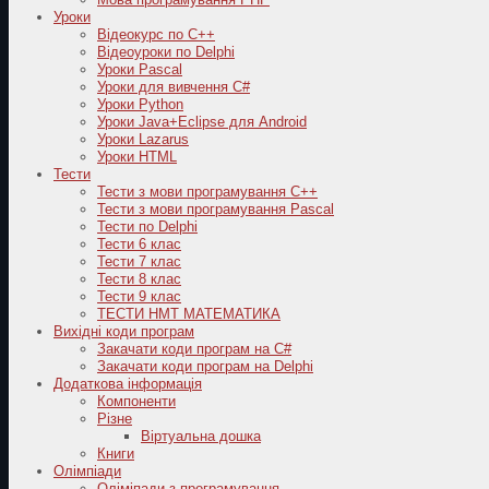
Уроки
Відеокурс по С++
Відеоуроки по Delphi
Уроки Pascal
Уроки для вивчення C#
Уроки Python
Уроки Java+Eclipse для Android
Уроки Lazarus
Уроки HTML
Тести
Тести з мови програмування C++
Тести з мови програмування Pascal
Тести по Delphi
Тести 6 клас
Тести 7 клас
Тести 8 клас
Тести 9 клас
ТЕСТИ НМТ МАТЕМАТИКА
Вихідні коди програм
Закачати коди програм на C#
Закачати коди програм на Delphi
Додаткова інформація
Компоненти
Різне
Віртуальна дошка
Книги
Олімпіади
Оліміпади з програмування