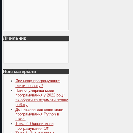
Лічильник
Нові матеріали
Яку мову програмування
вчити новачку?
Найпопулярніші мови
програмування у 2022 році:
як обрати та отримати першу
роботу
До питання вивчення мови
програмування Python в
школі
Тема 2. Основи мови
програмування C#