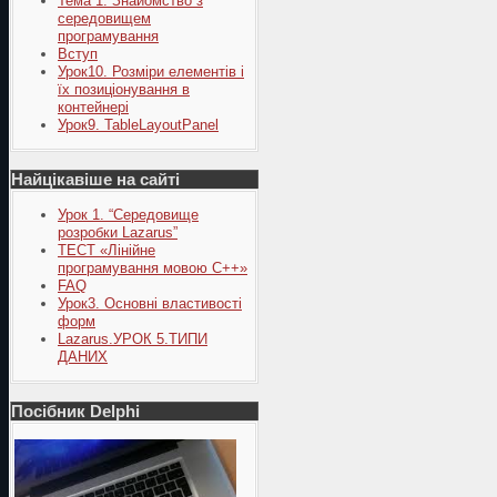
Тема 1. Знайомство з
середовищем
програмування
Вступ
Урок10. Розміри елементів і
їх позиціонування в
контейнері
Урок9. TableLayoutPanel
Найцікавіше на сайті
Урок 1. “Середовище
розробки Lazarus”
ТЕСТ «Лінійне
програмування мовою С++»
FAQ
Урок3. Основні властивості
форм
Lazarus.УРОК 5.ТИПИ
ДАНИХ
Посібник Delphi