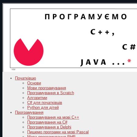
Початківцю
Основи
Мови програмування
Програмування в Scratch
Алгоритми
C# для початківців
Python для дітей
Програмування
Програмування на мові C++
Програмування на C#
Програмування в Delphi
Пишемо програми на мові Pascal
Мова програмування PHP