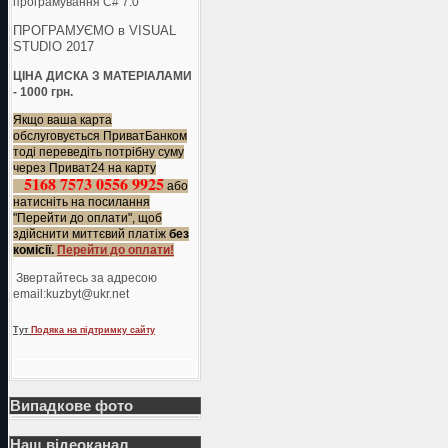
програмування C# 7.0
ПРОГРАМУЄМО в VISUAL
STUDIO 2017
ЦІНА ДИСКА З МАТЕРІАЛАМИ
- 1000 грн.
Якщо ваша карта
обслуговується ПриватБанком
тоді переведіть потрібну суму
через Приват24 на карту
5168 7573 0556 9925
або
натисніть на посилання
"Перейти до оплати", щоб
здійснити миттєвий платіж
без
комісії.
Перейти до оплати!
Звертайтесь за адресою
еmail:kuzbyt@ukr.net
Тут
Подяка на підтримку сайту
Випадкове фото
Наш відеоканал