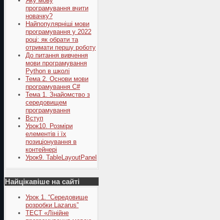
Яку мову
програмування вчити
новачку?
Найпопулярніші мови
програмування у 2022
році: як обрати та
отримати першу роботу
До питання вивчення
мови програмування
Python в школі
Тема 2. Основи мови
програмування C#
Тема 1. Знайомство з
середовищем
програмування
Вступ
Урок10. Розміри
елементів і їх
позиціонування в
контейнері
Урок9. TableLayoutPanel
Найцікавіше на сайті
Урок 1. “Середовище
розробки Lazarus”
ТЕСТ «Лінійне