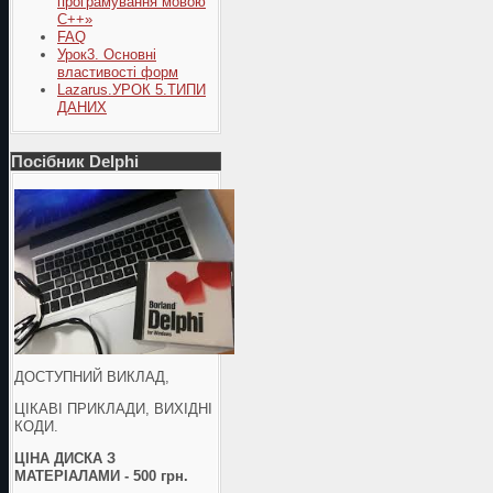
програмування мовою
С++»
FAQ
Урок3. Основні
властивості форм
Lazarus.УРОК 5.ТИПИ
ДАНИХ
Посібник Delphi
ДОСТУПНИЙ ВИКЛАД,
ЦІКАВІ ПРИКЛАДИ, ВИХІДНІ
КОДИ.
ЦІНА ДИСКА З
МАТЕРІАЛАМИ - 500 грн.