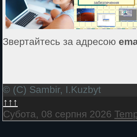
Звертайтесь за адресою
ema
© (C) Sambir, I.Kuzbyt
↑↑↑
Субота, 08 серпня 2026
Temp