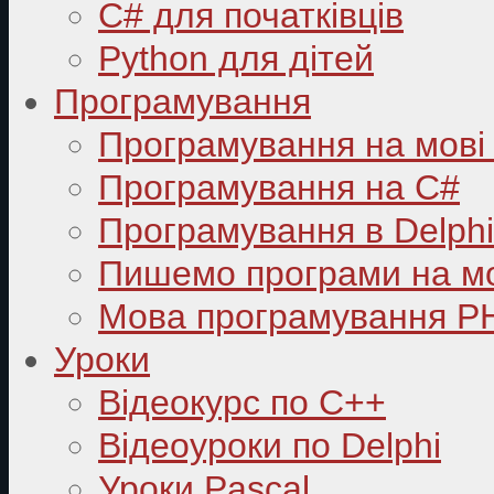
C# для початківців
Python для дітей
Програмування
Програмування на мові
Програмування на C#
Програмування в Delphi
Пишемо програми на мо
Мова програмування P
Уроки
Відеокурс по С++
Відеоуроки по Delphi
Уроки Pascal