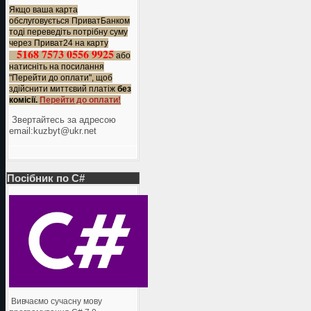
Якщо ваша карта
обслуговується ПриватБанком
тоді переведіть потрібну суму
через Приват24 на карту
5168 7573 0556 9925
або
натисніть на посилання
"Перейти до оплати", щоб
здійснити миттєвий платіж
без
комісії.
Перейти до оплати!
Звертайтесь за адресою
еmail:kuzbyt@ukr.net
Посібник по C#
Вивчаємо сучасну мову