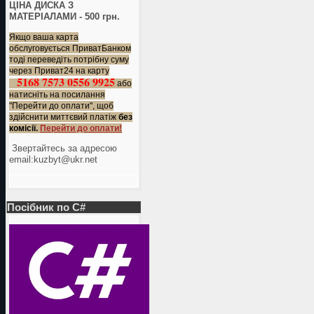
ЦІНА ДИСКА З
МАТЕРІАЛАМИ - 500 грн.
Якщо ваша карта
обслуговується ПриватБанком
тоді переведіть потрібну суму
через Приват24 на карту
5168 7573 0556 9925
або
натисніть на посилання
"Перейти до оплати", щоб
здійснити миттєвий платіж
без
комісії.
Перейти до оплати!
Звертайтесь за адресою
еmail:kuzbyt@ukr.net
Посібник по C#