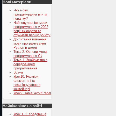
Нові матеріали
Яку мову
програмування вчити
новачку?
Найпопулярніші мови
програмування у 2022
році: як обрати та
отримати першу роботу
До питання вивчення
мови програмування
Python в школі
Тема 2. Основи мови
програмування C#
Тема 1. Знайомство з
середовищем
програмування
Вступ
Урок10. Розміри
елементів і їх
позиціонування в
контейнері
Урок9. TableLayoutPanel
Найцікавіше на сайті
Урок 1. “Середовище