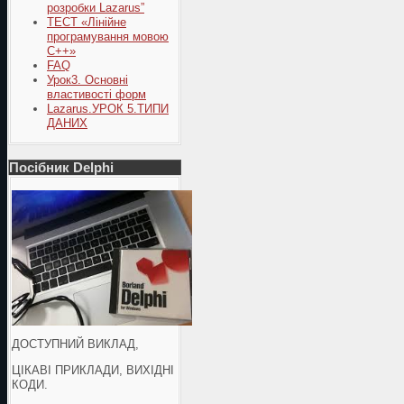
розробки Lazarus”
ТЕСТ «Лінійне
програмування мовою
С++»
FAQ
Урок3. Основні
властивості форм
Lazarus.УРОК 5.ТИПИ
ДАНИХ
Посібник Delphi
ДОСТУПНИЙ ВИКЛАД,
ЦІКАВІ ПРИКЛАДИ, ВИХІДНІ
КОДИ.