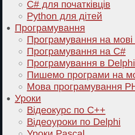
C# для початківців
Python для дітей
Програмування
Програмування на мові
Програмування на C#
Програмування в Delphi
Пишемо програми на мо
Мова програмування P
Уроки
Відеокурс по С++
Відеоуроки по Delphi
Уроки Pascal