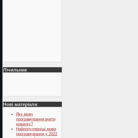
Лічильник
Нові матеріали
Яку мову
програмування вчити
новачку?
Найпопулярніші мови
програмування у 2022