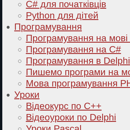
C# для початківців
Python для дітей
Програмування
Програмування на мові
Програмування на C#
Програмування в Delphi
Пишемо програми на мо
Мова програмування P
Уроки
Відеокурс по С++
Відеоуроки по Delphi
Уроки Pascal