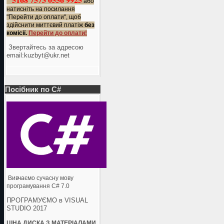
або
натисніть на посилання
"Перейти до оплати", щоб
здійснити миттєвий платіж
без
комісії.
Перейти до оплати!
Звертайтесь за адресою
еmail:kuzbyt@ukr.net
Посібник по C#
Вивчаємо сучасну мову
програмування C# 7.0
ПРОГРАМУЄМО в VISUAL
STUDIO 2017
ЦІНА ДИСКА З МАТЕРІАЛАМИ