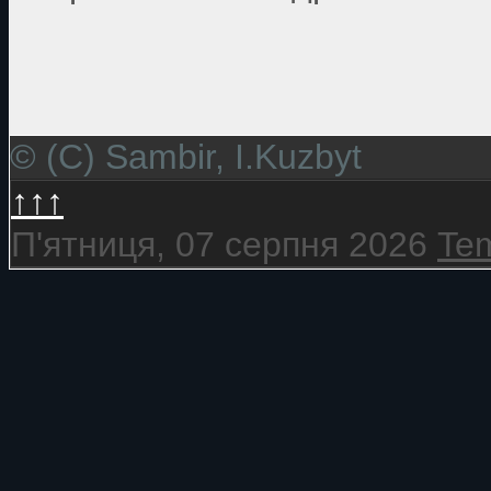
© (C) Sambir, I.Kuzbyt
↑↑↑
П'ятниця, 07 серпня 2026
Tem