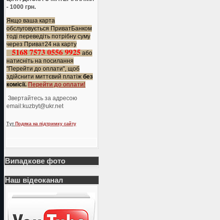
- 1000 грн.
Якщо ваша карта
обслуговується ПриватБанком
тоді переведіть потрібну суму
через Приват24 на карту
5168 7573 0556 9925
або
натисніть на посилання
"Перейти до оплати", щоб
здійснити миттєвий платіж
без
комісії.
Перейти до оплати!
Звертайтесь за адресою
еmail:kuzbyt@ukr.net
Тут
Подяка на підтримку сайту
Випадкове фото
Наш відеоканал