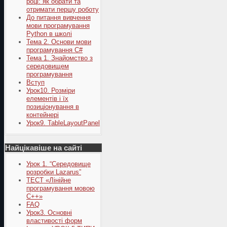
році: як обрати та
отримати першу роботу
До питання вивчення
мови програмування
Python в школі
Тема 2. Основи мови
програмування C#
Тема 1. Знайомство з
середовищем
програмування
Вступ
Урок10. Розміри
елементів і їх
позиціонування в
контейнері
Урок9. TableLayoutPanel
Найцікавіше на сайті
Урок 1. “Середовище
розробки Lazarus”
ТЕСТ «Лінійне
програмування мовою
С++»
FAQ
Урок3. Основні
властивості форм