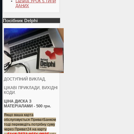
Lazarus.УРОК 5.ТИПИ
ДАНИХ
Посібник Delphi
ДОСТУПНИЙ ВИКЛАД,
ЦІКАВІ ПРИКЛАДИ, ВИХІДНІ
КОДИ.
ЦІНА ДИСКА З
МАТЕРІАЛАМИ - 500 грн.
Якщо ваша карта
обслуговується ПриватБанком
тоді переведіть потрібну суму
через Приват24 на карту
5168 7573 0556 9925