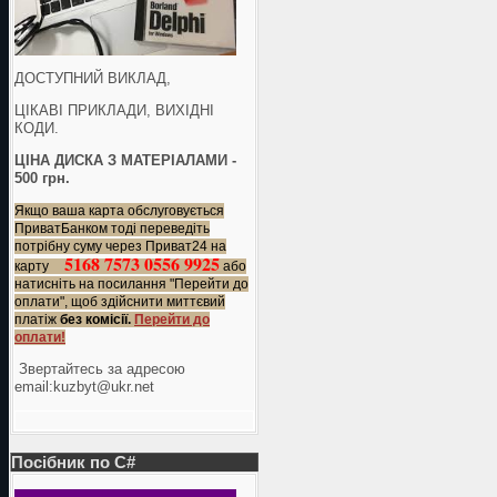
ДОСТУПНИЙ ВИКЛАД,
ЦІКАВІ ПРИКЛАДИ, ВИХІДНІ
КОДИ.
ЦІНА ДИСКА З МАТЕРІАЛАМИ -
500 грн.
Якщо ваша карта обслуговується
ПриватБанком тоді переведіть
потрібну суму через Приват24 на
5168 7573 0556 9925
карту
або
натисніть на посилання "Перейти до
оплати", щоб здійснити миттєвий
платіж
без комісії.
Перейти до
оплати!
Звертайтесь за адресою
еmail:kuzbyt@ukr.net
Посібник по C#