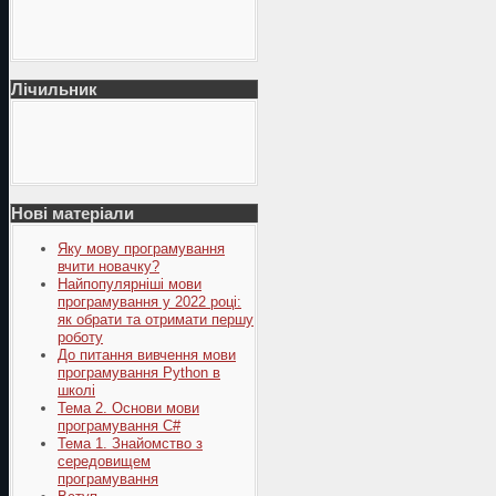
Лічильник
Нові матеріали
Яку мову програмування
вчити новачку?
Найпопулярніші мови
програмування у 2022 році:
як обрати та отримати першу
роботу
До питання вивчення мови
програмування Python в
школі
Тема 2. Основи мови
програмування C#
Тема 1. Знайомство з
середовищем
програмування