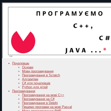
Початківцю
Основи
Мови програмування
Програмування в Scratch
Алгоритми
C# для початківців
Python для дітей
Програмування
Програмування на мові C++
Програмування на C#
Програмування в Delphi
Пишемо програми на мові Pascal
Мова програмування PHP