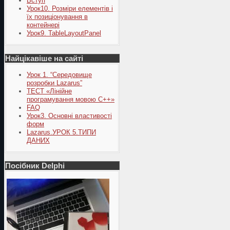
Вступ
Урок10. Розміри елементів і
їх позиціонування в
контейнері
Урок9. TableLayoutPanel
Найцікавіше на сайті
Урок 1. “Середовище
розробки Lazarus”
ТЕСТ «Лінійне
програмування мовою С++»
FAQ
Урок3. Основні властивості
форм
Lazarus.УРОК 5.ТИПИ
ДАНИХ
Посібник Delphi