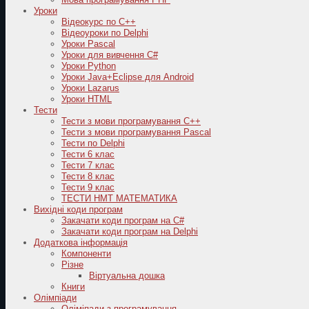
Уроки
Відеокурс по С++
Відеоуроки по Delphi
Уроки Pascal
Уроки для вивчення C#
Уроки Python
Уроки Java+Eclipse для Android
Уроки Lazarus
Уроки HTML
Тести
Тести з мови програмування C++
Тести з мови програмування Pascal
Тести по Delphi
Тести 6 клас
Тести 7 клас
Тести 8 клас
Тести 9 клас
ТЕСТИ НМТ МАТЕМАТИКА
Вихідні коди програм
Закачати коди програм на C#
Закачати коди програм на Delphi
Додаткова інформація
Компоненти
Різне
Віртуальна дошка
Книги
Олімпіади
Оліміпади з програмування