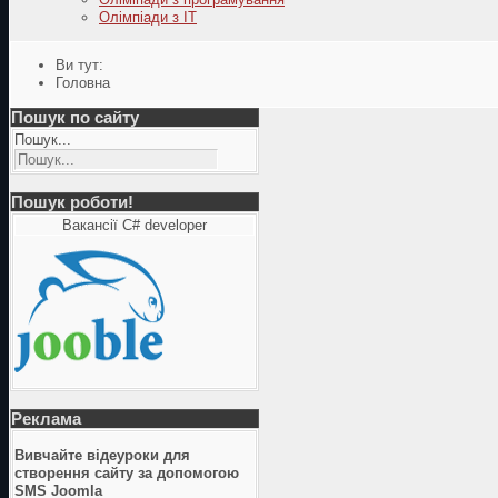
Олімпіади з ІТ
Ви тут:
Головна
Пошук по сайту
Пошук...
Пошук роботи!
Вакансії C# developer
Реклама
Вивчайте відеуроки для
створення сайту за допомогою
SMS Joomla