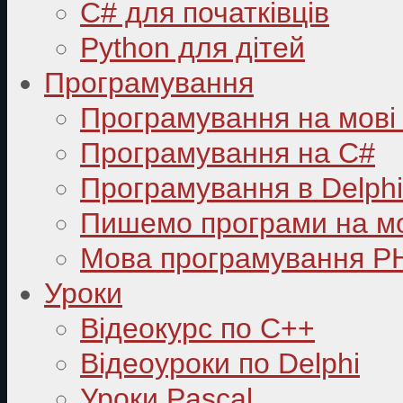
C# для початківців
Python для дітей
Програмування
Програмування на мові
Програмування на C#
Програмування в Delphi
Пишемо програми на мо
Мова програмування P
Уроки
Відеокурс по С++
Відеоуроки по Delphi
Уроки Pascal