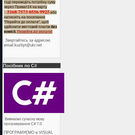
тоді переведіть потрібну суму
через Приват24 на карту
5168 7573 0556 9925
або
натисніть на посилання
"Перейти до оплати", щоб
здійснити миттєвий платіж
без
комісії.
Перейти до оплати!
Звертайтесь за адресою
еmail:kuzbyt@ukr.net
Посібник по C#
Вивчаємо сучасну мову
програмування C# 7.0
ПРОГРАМУЄМО в VISUAL