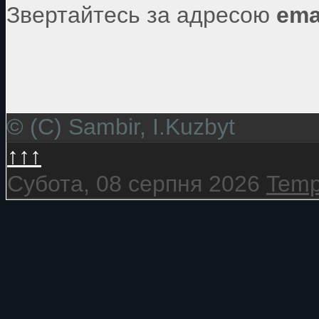
Звертайтесь за адресою
ema
© (C) Sambir, I.Kuzbyt
↑↑↑
Субота, 08 серпня 2026
Temp