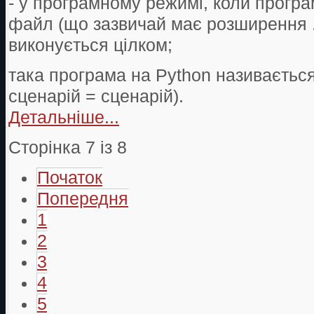
- у програмному режимі, коли програ
файл (що зазвичай має розширення .p
виконується цілком;
така програма на Python називається
сценарій = сценарій).
Детальніше...
Сторінка 7 із 8
Початок
Попередня
1
2
3
4
5