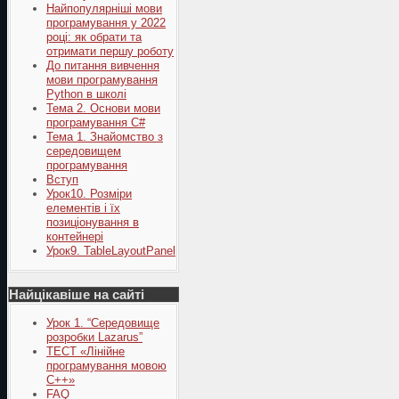
Найпопулярніші мови
програмування у 2022
році: як обрати та
отримати першу роботу
До питання вивчення
мови програмування
Python в школі
Тема 2. Основи мови
програмування C#
Тема 1. Знайомство з
середовищем
програмування
Вступ
Урок10. Розміри
елементів і їх
позиціонування в
контейнері
Урок9. TableLayoutPanel
Найцікавіше на сайті
Урок 1. “Середовище
розробки Lazarus”
ТЕСТ «Лінійне
програмування мовою
С++»
FAQ