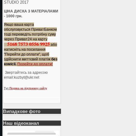
STUDIO 2017
ЦІНА ДИСКА З МАТЕРІАЛАМИ
- 1000 грн.
Якщо ваша карта
обслуговується ПриватБанком
тоді переведіть потрібну суму
через Приват24 на карту
5168 7573 0556 9925
або
натисніть на посилання
"Перейти до оплати", щоб
здійснити миттєвий платіж
без
комісії.
Перейти до оплати!
Звертайтесь за адресою
еmail:kuzbyt@ukr.net
Тут
Подяка на підтримку сайту
Випадкове фото
Наш відеоканал