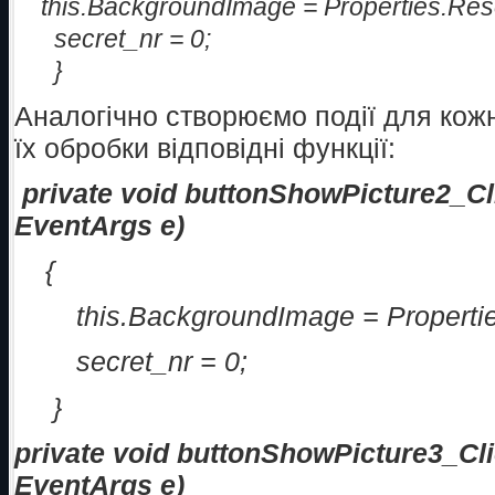
this.BackgroundImage = Properties.R
secret_nr = 0;
}
Аналогічно створюємо події для кожн
їх обробки відповідні функції:
private void buttonShowPicture2_Cl
EventArgs e)
{
this.BackgroundImage = Propert
secret_nr = 0;
}
private void buttonShowPicture3_Cli
EventArgs e)