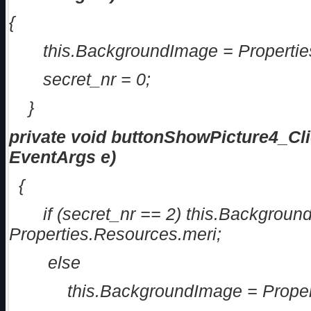
{
this.BackgroundImage = Properties
secret_nr = 0;
}
private void buttonShowPicture4_Cli
EventArgs e)
{
if (secret_nr == 2) this.Backgroun
Properties.Resources.meri;
else
this.BackgroundImage = Propert