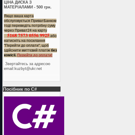
ЦІНА ДИСКА З
МАТЕРІАЛАМИ - 500 грн.
Якщо ваша карта
обслуговується ПриватБанком
тоді переведіть потрібну суму
через Приват24 на карту
5168 7573 0556 9925
або
натисніть на посилання
"Перейти до оплати", щоб
здійснити миттєвий платіж
без
комісії.
Перейти до оплати!
Звертайтесь за адресою
еmail:kuzbyt@ukr.net
Посібник по C#