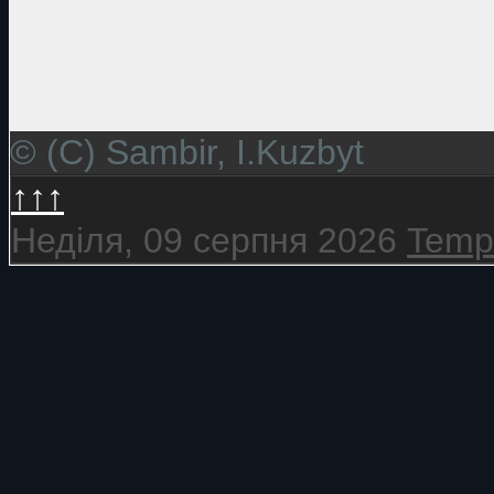
© (C) Sambir, I.Kuzbyt
↑↑↑
Неділя, 09 серпня 2026
Templ