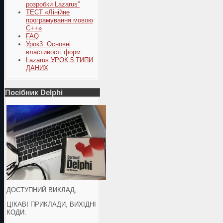
розробки Lazarus”
ТЕСТ «Лінійне
програмування мовою
С++»
FAQ
Урок3. Основні
властивості форм
Lazarus.УРОК 5.ТИПИ
ДАНИХ
Посібник Delphi
ДОСТУПНИЙ ВИКЛАД,
ЦІКАВІ ПРИКЛАДИ, ВИХІДНІ
КОДИ.