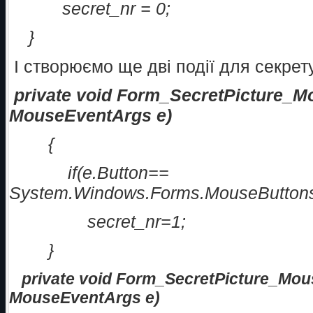
secret_nr = 0;
}
І створюємо ще дві події для секрет
private void Form_SecretPicture_Mo
MouseEventArgs e)
{
if(e.Button==
System.Windows.Forms.MouseButtons
secret_nr=1;
}
private void Form_SecretPicture_Mou
MouseEventArgs e)