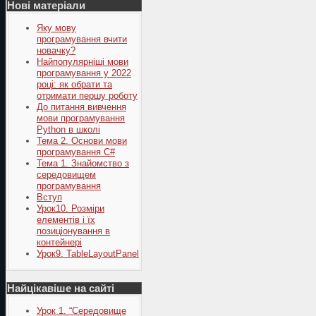
Нові матеріали
Яку мову
програмування вчити
новачку?
Найпопулярніші мови
програмування у 2022
році: як обрати та
отримати першу роботу
До питання вивчення
мови програмування
Python в школі
Тема 2. Основи мови
програмування C#
Тема 1. Знайомство з
середовищем
програмування
Вступ
Урок10. Розміри
елементів і їх
позиціонування в
контейнері
Урок9. TableLayoutPanel
Найцікавіше на сайті
Урок 1. “Середовище