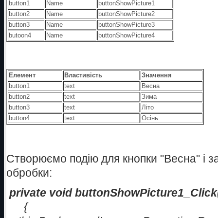
button1
Name
buttonShowPicture1
button2
Name
buttonShowPicture2
button3
Name
buttonShowPicture3
butoon4
Name
buttonShowPicture4
Елемент
Властивість
Значення
button1
text
Весна
button2
text
Зима
button3
text
Літо
button4
text
Осінь
Створюємо подію для кнопки "Весна" і 
обробки:
private void buttonShowPicture1_Click
{