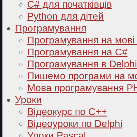
C# для початківців
Python для дітей
Програмування
Програмування на мові
Програмування на C#
Програмування в Delphi
Пишемо програми на мо
Мова програмування P
Уроки
Відеокурс по С++
Відеоуроки по Delphi
Уроки Pascal