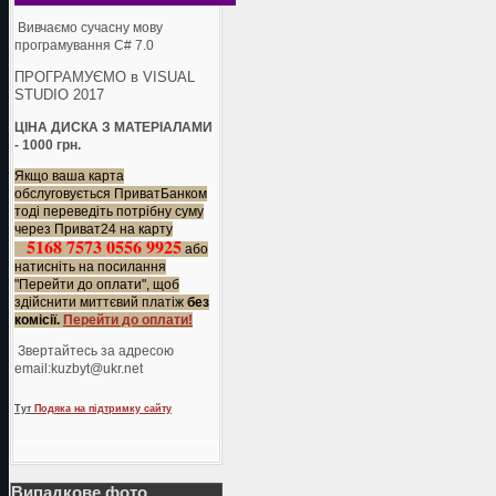
Вивчаємо сучасну мову
програмування C# 7.0
ПРОГРАМУЄМО в VISUAL
STUDIO 2017
ЦІНА ДИСКА З МАТЕРІАЛАМИ
- 1000 грн.
Якщо ваша карта
обслуговується ПриватБанком
тоді переведіть потрібну суму
через Приват24 на карту
5168 7573 0556 9925
або
натисніть на посилання
"Перейти до оплати", щоб
здійснити миттєвий платіж
без
комісії.
Перейти до оплати!
Звертайтесь за адресою
еmail:kuzbyt@ukr.net
Тут
Подяка на підтримку сайту
Випадкове фото