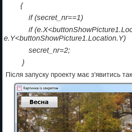
{
if (secret_nr==1)
if (e.X<buttonShowPicture1.Loca
e.Y<buttonShowPicture1.Location.Y)
secret_nr=2;
}
Після запуску проекту має з'явитись та