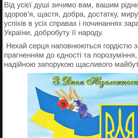
Від усієї душі зич
имо
вам, вашим рідни
здоров’я, щастя, добра, достатку, мир
успіхів в усіх справах і починаннях за
України, добробуту її народу.
Нехай серця наповнюються гордістю з
прагненням до єдності та порозуміння,
надійною запорукою щасливого майбут