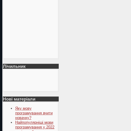
Лічильник
Нові матеріали
Яку мову
програмування вчити
новачку?
Найпопулярніші мови
програмування у 2022