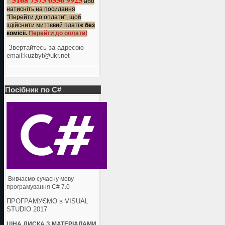
або
натисніть на посилання
"Перейти до оплати", щоб
здійснити миттєвий платіж
без
комісії.
Перейти до оплати!
Звертайтесь за адресою
еmail:kuzbyt@ukr.net
Посібник по C#
Вивчаємо сучасну мову
програмування C# 7.0
ПРОГРАМУЄМО в VISUAL
STUDIO 2017
ЦІНА ДИСКА З МАТЕРІАЛАМИ