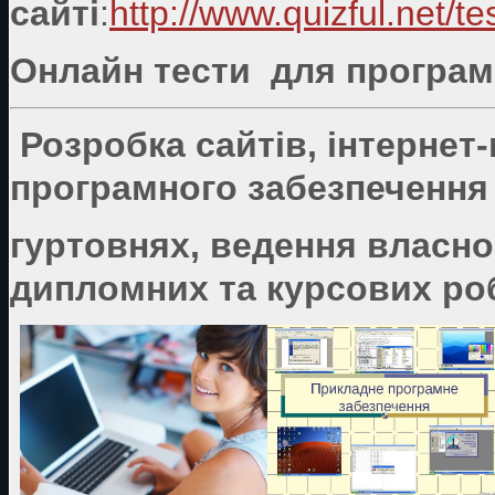
сайті
:
http://www.quizful.net/te
Онлайн тести для програмі
Розробка сайтів, інтернет
програмного забезпечення 
гуртовнях, ведення власно
дипломних та курсових роб