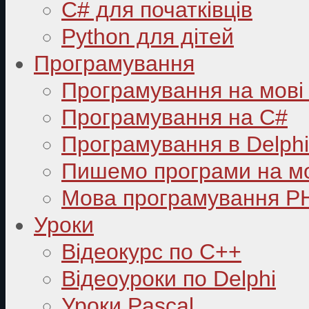
C# для початківців
Python для дітей
Програмування
Програмування на мові
Програмування на C#
Програмування в Delphi
Пишемо програми на мо
Мова програмування P
Уроки
Відеокурс по С++
Відеоуроки по Delphi
Уроки Pascal