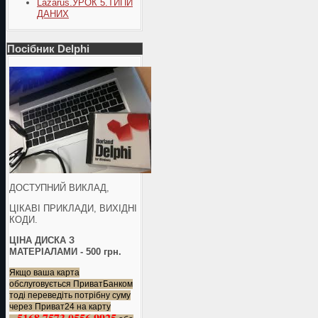
Lazarus.УРОК 5.ТИПИ
ДАНИХ
Посібник Delphi
ДОСТУПНИЙ ВИКЛАД,
ЦІКАВІ ПРИКЛАДИ, ВИХІДНІ
КОДИ.
ЦІНА ДИСКА З
МАТЕРІАЛАМИ - 500 грн.
Якщо ваша карта
обслуговується ПриватБанком
тоді переведіть потрібну суму
через Приват24 на карту
5168 7573 0556 9925