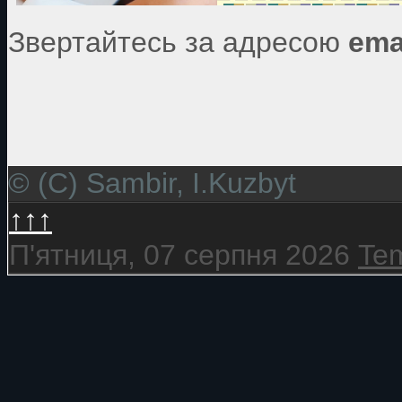
Звертайтесь за адресою
ema
© (C) Sambir, I.Kuzbyt
↑↑↑
П'ятниця, 07 серпня 2026
Tem