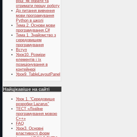
році: як обрати та
отримати першу роботу
До питання вивчення
мови програмування
Python в школі
Тема 2. Основи мови
програмування C#
Тема 1. Знайомство з
середовищем
програмування
Вступ
Урок10. Розміри
елементів і їх
позиціонування в
контейнері
Урок9. TableLayoutPanel
Найцікавіше на сайті
Урок 1. “Середовище
розробки Lazarus”
ТЕСТ «Лінійне
програмування мовою
С++»
FAQ
Урок3. Основні
властивості форм