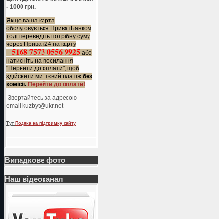
- 1000 грн.
Якщо ваша карта
обслуговується ПриватБанком
тоді переведіть потрібну суму
через Приват24 на карту
5168 7573 0556 9925
або
натисніть на посилання
"Перейти до оплати", щоб
здійснити миттєвий платіж
без
комісії.
Перейти до оплати!
Звертайтесь за адресою
еmail:kuzbyt@ukr.net
Тут
Подяка на підтримку сайту
Випадкове фото
Наш відеоканал