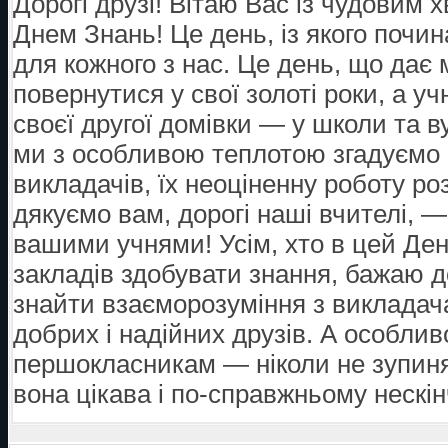
Дорогі друзі! Вітаю Вас із чудови
Днем Знань! Це день, із якого почи
для кожного з нас. Це день, що дає
повернутися у свої золоті роки, а у
своєї другої домівки — у школи та 
ми з особливою теплотою згадуємо с
викладачів, їх неоціненну роботу р
дякуємо вам, дорогі наші вчителі,
вашими учнями! Усім, хто в цей Де
закладів здобувати знання, бажаю до
знайти взаєморозуміння з викладача
добрих і надійних друзів. А особли
першокласникам — ніколи не зупиня
вона цікава і по-справжньому нескі