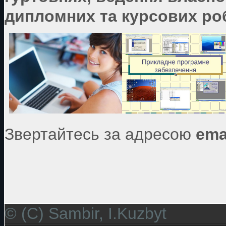
дипломних та курсових роб
Звертайтесь за адресою
ema
© (C) Sambir, I.Kuzbyt