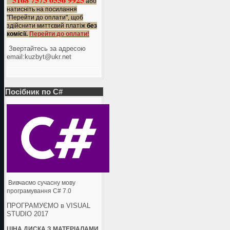
або
натисніть на посилання
"Перейти до оплати", щоб
здійснити миттєвий платіж
без
комісії.
Перейти до оплати!
Звертайтесь за адресою
еmail:kuzbyt@ukr.net
Посібник по C#
Вивчаємо сучасну мову
програмування C# 7.0
ПРОГРАМУЄМО в VISUAL
STUDIO 2017
ЦІНА ДИСКА З МАТЕРІАЛАМИ