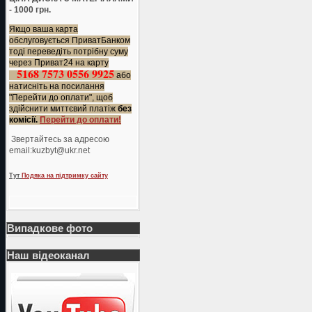
- 1000 грн.
Якщо ваша карта
обслуговується ПриватБанком
тоді переведіть потрібну суму
через Приват24 на карту
5168 7573 0556 9925
або
натисніть на посилання
"Перейти до оплати", щоб
здійснити миттєвий платіж
без
комісії.
Перейти до оплати!
Звертайтесь за адресою
еmail:kuzbyt@ukr.net
Тут
Подяка на підтримку сайту
Випадкове фото
Наш відеоканал