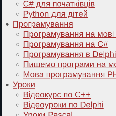
C# для початківців
Python для дітей
Програмування
Програмування на мові
Програмування на C#
Програмування в Delphi
Пишемо програми на мо
Мова програмування P
Уроки
Відеокурс по С++
Відеоуроки по Delphi
Уроки Pascal