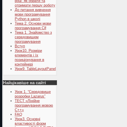
році: як обрати та
отримати першу роботу
До питання вивчення
мови програмування
Python в школі
Тема 2. Основи мови
програмування C#
Тема 1. Знайомство з
середовищем
програмування
Вступ
Урок10. Розміри
елементів і їх
позиціонування в
контейнері
Урок9. TableLayoutPanel
Найцікавіше на сайті
Урок 1. “Середовище
розробки Lazarus”
ТЕСТ «Лінійне
програмування мовою
С++»
FAQ
Урок3. Основні
властивості форм