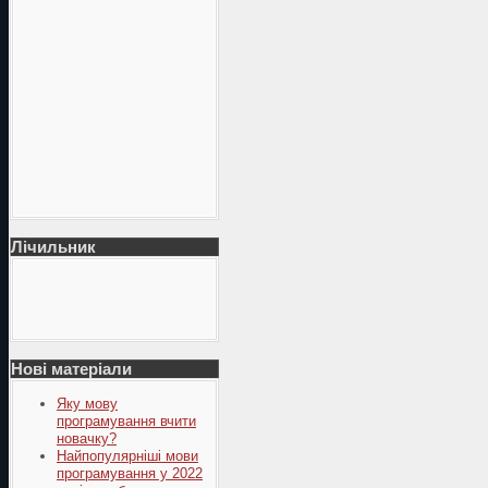
Лічильник
Нові матеріали
Яку мову
програмування вчити
новачку?
Найпопулярніші мови
програмування у 2022