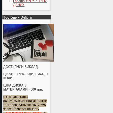
Lazarus.УРОК 5.ТИПИ
ДАНИХ
Посібник Delphi
ДОСТУПНИЙ ВИКЛАД,
ЦІКАВІ ПРИКЛАДИ, ВИХІДНІ
КОДИ.
ЦІНА ДИСКА З
МАТЕРІАЛАМИ - 500 грн.
Якщо ваша карта
обслуговується ПриватБанком
тоді переведіть потрібну суму
через Приват24 на карту
5168 7573 0556 9925