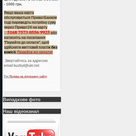
- 1000 грн.
Якщо ваша карта
обслуговується ПриватБанком
тоді переведіть потрібну суму
через Приват24 на карту
5168 7573 0556 9925
або
натисніть на посилання
"Перейти до оплати", щоб
здійснити миттєвий платіж
без
комісії.
Перейти до оплати!
Звертайтесь за адресою
еmail:kuzbyt@ukr.net
Тут
Подяка на підтримку сайту
Випадкове фото
Наш відеоканал