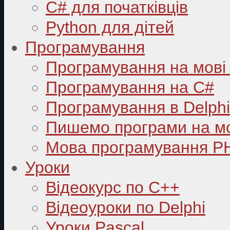
C# для початківців
Python для дітей
Програмування
Програмування на мові
Програмування на C#
Програмування в Delphi
Пишемо програми на мо
Мова програмування P
Уроки
Відеокурс по С++
Відеоуроки по Delphi
Уроки Pascal