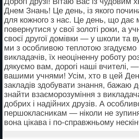
Дорогі друзі! Вітаю Вас із чудови
Днем Знань! Це день, із якого почи
для кожного з нас. Це день, що дає
повернутися у свої золоті роки, а у
своєї другої домівки — у школи та 
ми з особливою теплотою згадуємо с
викладачів, їх неоціненну роботу р
дякуємо вам, дорогі наші вчителі,
вашими учнями! Усім, хто в цей Де
закладів здобувати знання, бажаю до
знайти взаєморозуміння з викладача
добрих і надійних друзів. А особли
першокласникам — ніколи не зупиня
вона цікава і по-справжньому нескі