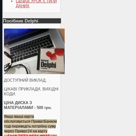
Lazarus.УРОК 5.ТИПИ
ДАНИХ
Посібник Delphi
ДОСТУПНИЙ ВИКЛАД,
ЦІКАВІ ПРИКЛАДИ, ВИХІДНІ
КОДИ.
ЦІНА ДИСКА З
МАТЕРІАЛАМИ - 500 грн.
Якщо ваша карта
обслуговується ПриватБанком
тоді переведіть потрібну суму
через Приват24 на карту
5168 7573 0556 9925