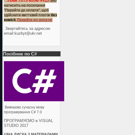
або
натисніть на посилання
"Перейти до оплати", щоб
здійснити миттєвий платіж
без
комісії.
Перейти до оплати!
Звертайтесь за адресою
еmail:kuzbyt@ukr.net
Посібник по C#
Вивчаємо сучасну мову
програмування C# 7.0
ПРОГРАМУЄМО в VISUAL
STUDIO 2017
ЦІНА ДИСКА З МАТЕРІАЛАМИ