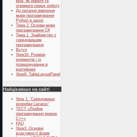
році: як обрати та
отримати першу роботу
До питання вивчення
мови програмування
Python в школі
Тема 2. Основи мови
програмування C#
Тема 1. Знайомство з
середовищем
програмування
Вступ
Урок10. Розміри
елементів і їх
позиціонування в
контейнері
Урок9. TableLayoutPanel
Найцікавіше на сайті
Урок 1. “Середовище
розробки Lazarus”
ТЕСТ «Лінійне
програмування мовою
С++»
FAQ
Урок3. Основні
властивості форм