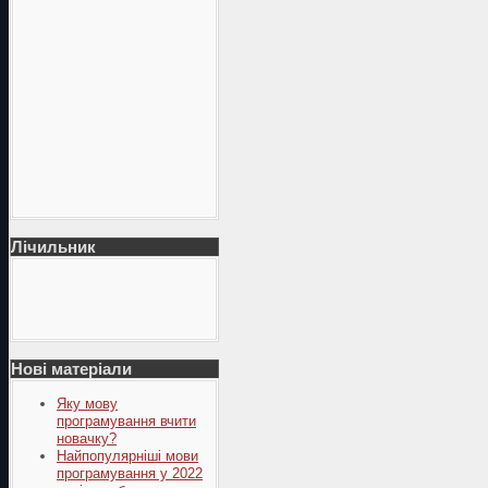
Лічильник
Нові матеріали
Яку мову
програмування вчити
новачку?
Найпопулярніші мови
програмування у 2022