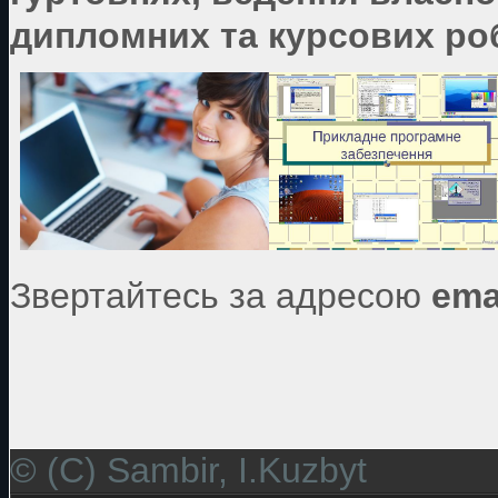
дипломних та курсових роб
Звертайтесь за адресою
ema
© (C) Sambir, I.Kuzbyt