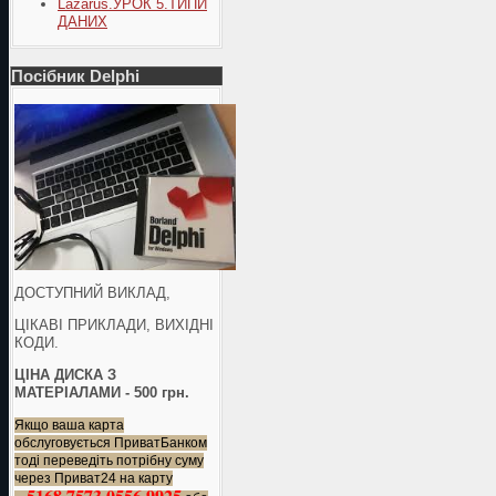
Lazarus.УРОК 5.ТИПИ
ДАНИХ
Посібник Delphi
ДОСТУПНИЙ ВИКЛАД,
ЦІКАВІ ПРИКЛАДИ, ВИХІДНІ
КОДИ.
ЦІНА ДИСКА З
МАТЕРІАЛАМИ - 500 грн.
Якщо ваша карта
обслуговується ПриватБанком
тоді переведіть потрібну суму
через Приват24 на карту
5168 7573 0556 9925