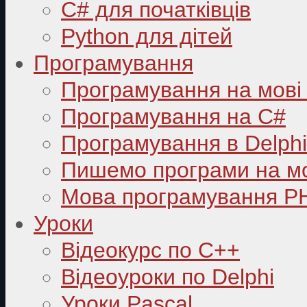
C# для початківців
Python для дітей
Програмування
Програмування на мові
Програмування на C#
Програмування в Delphi
Пишемо програми на мо
Мова програмування P
Уроки
Відеокурс по С++
Відеоуроки по Delphi
Уроки Pascal