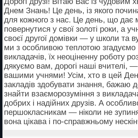
Дорогі друзі! Вітаю Вас із чудови
Днем Знань! Це день, із якого почи
для кожного з нас. Це день, що дає
повернутися у свої золоті роки, а у
своєї другої домівки — у школи та 
ми з особливою теплотою згадуємо с
викладачів, їх неоціненну роботу р
дякуємо вам, дорогі наші вчителі,
вашими учнями! Усім, хто в цей Де
закладів здобувати знання, бажаю до
знайти взаєморозуміння з викладача
добрих і надійних друзів. А особли
першокласникам — ніколи не зупиня
вона цікава і по-справжньому нескі