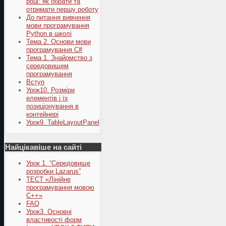
році: як обрати та
отримати першу роботу
До питання вивчення
мови програмування
Python в школі
Тема 2. Основи мови
програмування C#
Тема 1. Знайомство з
середовищем
програмування
Вступ
Урок10. Розміри
елементів і їх
позиціонування в
контейнері
Урок9. TableLayoutPanel
Найцікавіше на сайті
Урок 1. “Середовище
розробки Lazarus”
ТЕСТ «Лінійне
програмування мовою
С++»
FAQ
Урок3. Основні
властивості форм