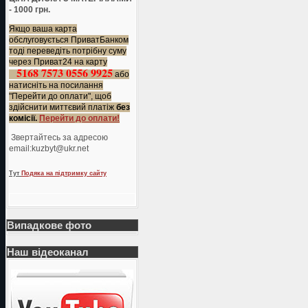
- 1000 грн.
Якщо ваша карта
обслуговується ПриватБанком
тоді переведіть потрібну суму
через Приват24 на карту
5168 7573 0556 9925
або
натисніть на посилання
"Перейти до оплати", щоб
здійснити миттєвий платіж
без
комісії.
Перейти до оплати!
Звертайтесь за адресою
еmail:kuzbyt@ukr.net
Тут
Подяка на підтримку сайту
Випадкове фото
Наш відеоканал