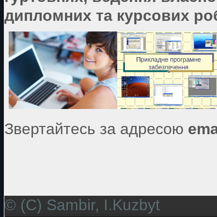
дипломних та курсових роб
Звертайтесь за адресою
ema
© (C) Sambir, I.Kuzbyt