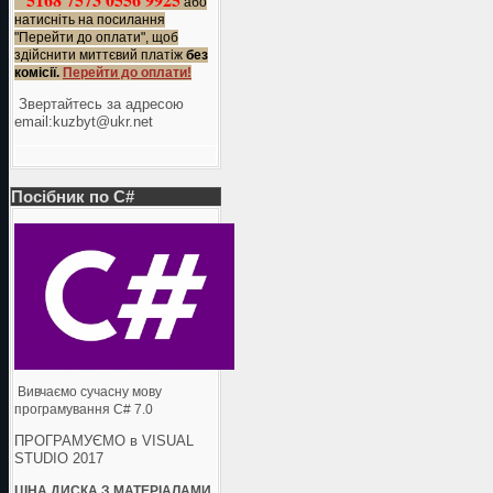
або
натисніть на посилання
"Перейти до оплати", щоб
здійснити миттєвий платіж
без
комісії.
Перейти до оплати!
Звертайтесь за адресою
еmail:kuzbyt@ukr.net
Посібник по C#
Вивчаємо сучасну мову
програмування C# 7.0
ПРОГРАМУЄМО в VISUAL
STUDIO 2017
ЦІНА ДИСКА З МАТЕРІАЛАМИ