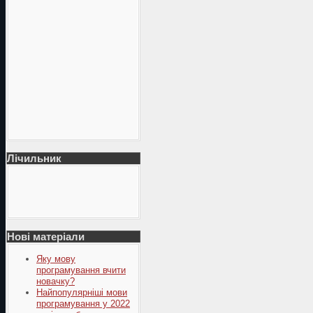
Лічильник
Нові матеріали
Яку мову
програмування вчити
новачку?
Найпопулярніші мови
програмування у 2022