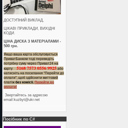
ДОСТУПНИЙ ВИКЛАД,
ЦІКАВІ ПРИКЛАДИ, ВИХІДНІ
КОДИ.
ЦІНА ДИСКА З МАТЕРІАЛАМИ -
500 грн.
Якщо ваша карта обслуговується
ПриватБанком тоді переведіть
потрібну суму через Приват24 на
5168 7573 0556 9925
карту
або
натисніть на посилання "Перейти до
оплати", щоб здійснити миттєвий
платіж
без комісії.
Перейти до
оплати!
Звертайтесь за адресою
еmail:kuzbyt@ukr.net
Посібник по C#