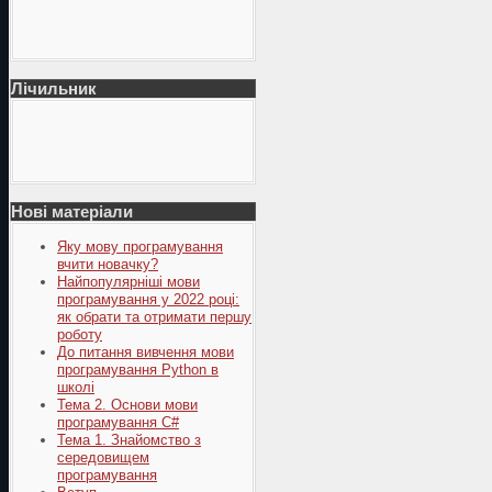
Лічильник
Нові матеріали
Яку мову програмування
вчити новачку?
Найпопулярніші мови
програмування у 2022 році:
як обрати та отримати першу
роботу
До питання вивчення мови
програмування Python в
школі
Тема 2. Основи мови
програмування C#
Тема 1. Знайомство з
середовищем
програмування