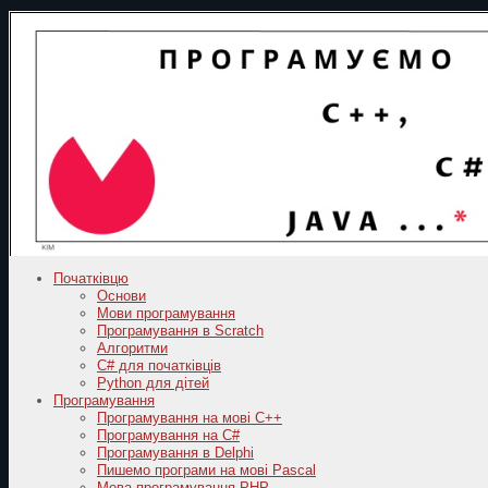
Початківцю
Основи
Мови програмування
Програмування в Scratch
Алгоритми
C# для початківців
Python для дітей
Програмування
Програмування на мові C++
Програмування на C#
Програмування в Delphi
Пишемо програми на мові Pascal
Мова програмування PHP