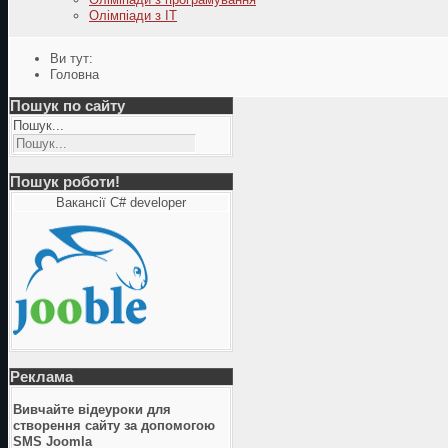
Олімпіади з ІТ
Ви тут:
Головна
Пошук по сайту
Пошук...
Пошук роботи!
Вакансії C# developer
Реклама
Вивчайте відеуроки для
створення сайту за допомогою
SMS Joomla