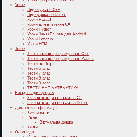
Уроки
Відеокурс по С++
Відеоуроки по Delphi
Уроки Pascal
Уроки для вивчення C#
Уроки Python
Уроки Java+Eclipse для Android
Уроки Lazarus
Уроки HTML
Тести
Тести з мови програмування C++
Тести з мови програмування Pascal
Тести по Delphi
Тести 6 клас
Тести 7 клас
Тести 8 клас
Тести 9 клас
ТЕСТИ НМТ МАТЕМАТИКА
Вихідні коди програм
Закачати коди програм на C#
Закачати коди програм на Delphi
Додаткова інформація
Компоненти
Різне
Віртуальна дошка
Книги
Олімпіади
Оліміпади з програмування