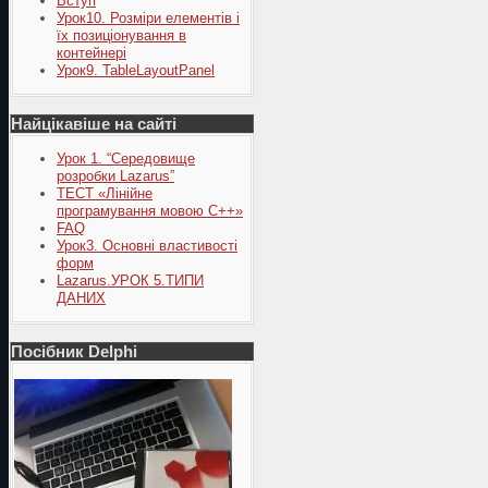
Вступ
Урок10. Розміри елементів і
їх позиціонування в
контейнері
Урок9. TableLayoutPanel
Найцікавіше на сайті
Урок 1. “Середовище
розробки Lazarus”
ТЕСТ «Лінійне
програмування мовою С++»
FAQ
Урок3. Основні властивості
форм
Lazarus.УРОК 5.ТИПИ
ДАНИХ
Посібник Delphi