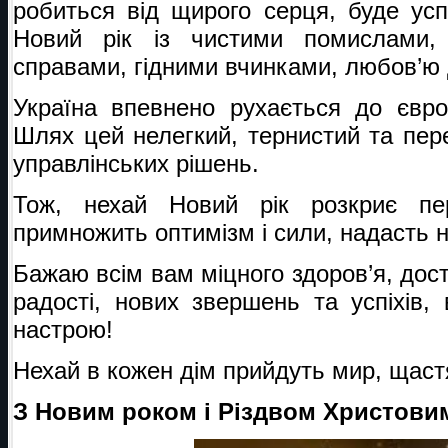
робиться від щирого серця, буде ус
Новий рік із чистими помислами,
справами, гідними вчинками, любов’ю 
Україна впевнено рухається до євро
Шлях цей нелегкий, тернистий та пер
управлінських рішень.
Тож, нехай Новий рік розкриє пе
примножить оптимізм і сили, надасть н
Бажаю всім вам міцного здоров’я, дост
радості, нових звершень та успіхів,
настрою!
Нехай в кожен дім прийдуть мир, щаст
З Новим роком і Різдвом Христови