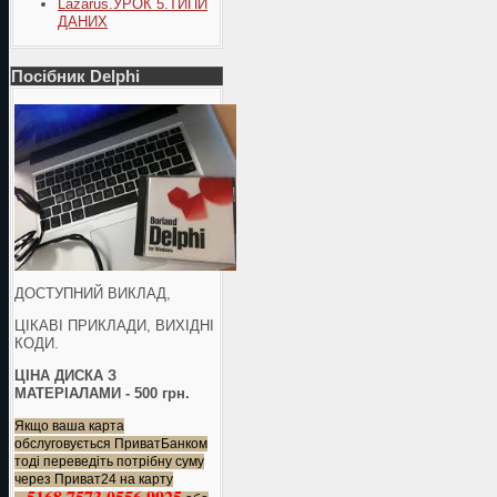
Lazarus.УРОК 5.ТИПИ
ДАНИХ
Посібник Delphi
ДОСТУПНИЙ ВИКЛАД,
ЦІКАВІ ПРИКЛАДИ, ВИХІДНІ
КОДИ.
ЦІНА ДИСКА З
МАТЕРІАЛАМИ - 500 грн.
Якщо ваша карта
обслуговується ПриватБанком
тоді переведіть потрібну суму
через Приват24 на карту
5168 7573 0556 9925