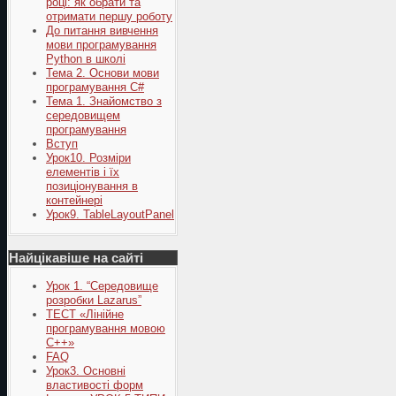
році: як обрати та
отримати першу роботу
До питання вивчення
мови програмування
Python в школі
Тема 2. Основи мови
програмування C#
Тема 1. Знайомство з
середовищем
програмування
Вступ
Урок10. Розміри
елементів і їх
позиціонування в
контейнері
Урок9. TableLayoutPanel
Найцікавіше на сайті
Урок 1. “Середовище
розробки Lazarus”
ТЕСТ «Лінійне
програмування мовою
С++»
FAQ
Урок3. Основні
властивості форм