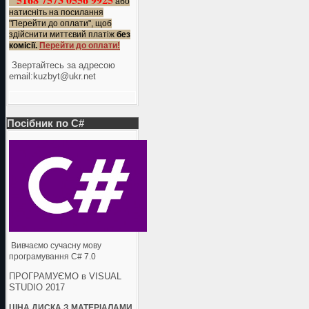
або
натисніть на посилання
"Перейти до оплати", щоб
здійснити миттєвий платіж
без
комісії.
Перейти до оплати!
Звертайтесь за адресою
еmail:kuzbyt@ukr.net
Посібник по C#
Вивчаємо сучасну мову
програмування C# 7.0
ПРОГРАМУЄМО в VISUAL
STUDIO 2017
ЦІНА ДИСКА З МАТЕРІАЛАМИ