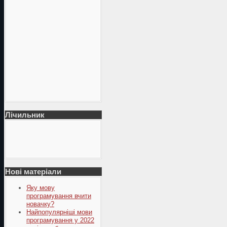
Лічильник
Нові матеріали
Яку мову
програмування вчити
новачку?
Найпопулярніші мови
програмування у 2022