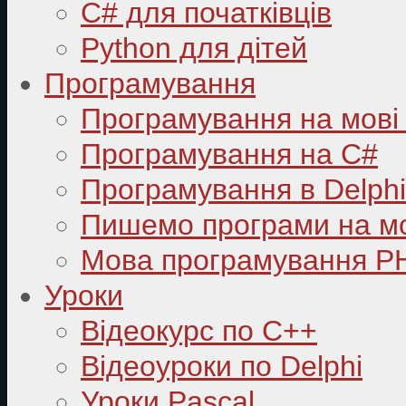
C# для початківців
Python для дітей
Програмування
Програмування на мові
Програмування на C#
Програмування в Delphi
Пишемо програми на мо
Мова програмування P
Уроки
Відеокурс по С++
Відеоуроки по Delphi
Уроки Pascal