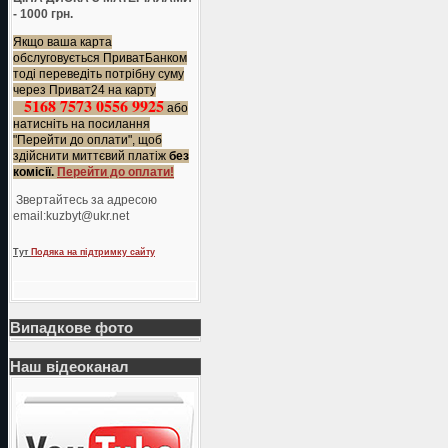
- 1000 грн.
Якщо ваша карта
обслуговується ПриватБанком
тоді переведіть потрібну суму
через Приват24 на карту
5168 7573 0556 9925
або
натисніть на посилання
"Перейти до оплати", щоб
здійснити миттєвий платіж
без
комісії.
Перейти до оплати!
Звертайтесь за адресою
еmail:kuzbyt@ukr.net
Тут
Подяка на підтримку сайту
Випадкове фото
Наш відеоканал