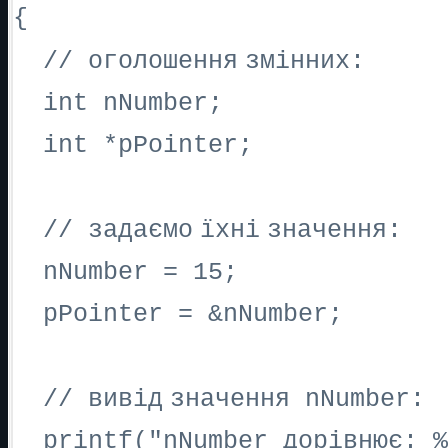
{
//
оголошення
змінних
:
int nNumber;
int *pPointer;
//
задаємо
їхні
значення
:
nNumber = 15;
pPointer = &nNumber;
//
вивід
значення
nNumber:
printf("nNumber
дорівнює
: %