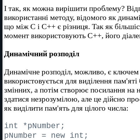
І так, як можна вирішити проблему? Від
використанні методу, відомого як динам
що між С і С++ є різниця. Так як більші
момент використовують С++, його діале
Динамічний розподіл
Динамічне розподіл, можливо, є ключем 
використовується для виділення пам'яті 
змінних, а потім створює посилання на 
здатися незрозумілою, але це дійсно про
як виділити пам'ять для цілого числа:
int *pNumber;
pNumber = new int;