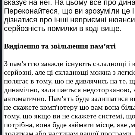
вказує на неї. На цьому все про дина
Переконайтеся, що ви зрозуміли це і
дізнатися про інші неприємні нюанси
серйозність помилки в коді вище.
Виділення та звільнення пам’яті
З пам'яттю завжди існують складнощі і 
серйозні, але ці складнощі можна з легк
полягає в тому, що не дивлячись на те, щ
динамічно, залишається недоторканою, в
автоматично. Пам'ять буде залишатися в
не скажете комп'ютеру що вам вона біль
тому, що якщо ви не скажете системі, що
потрібна, вона буде займати місце, яке 
додаткам або частинам вашої програми.