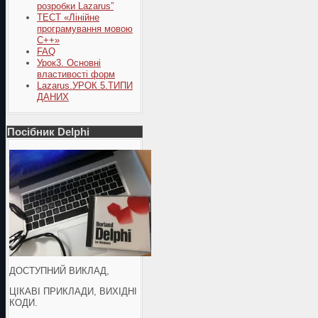
розробки Lazarus”
ТЕСТ «Лінійне
програмування мовою
С++»
FAQ
Урок3. Основні
властивості форм
Lazarus.УРОК 5.ТИПИ
ДАНИХ
Посібник Delphi
ДОСТУПНИЙ ВИКЛАД,
ЦІКАВІ ПРИКЛАДИ, ВИХІДНІ
КОДИ.