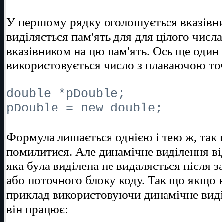
У першому рядку оголошується вказівн
виділяється пам'ять для для цілого числ
вказівником на цю пам'ять. Ось ще один
використовується число з плаваючою то
double *pDouble;
pDouble = new double;
Формула лишається однією і тею ж, так 
помилитися. Але динамічне виділення ві
яка була виділена не видаляється після 
або поточного блоку коду. Так що якщо
приклад використовуючи динамічне виді
він працює: