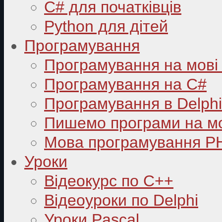
C# для початківців
Python для дітей
Програмування
Програмування на мові
Програмування на C#
Програмування в Delphi
Пишемо програми на мо
Мова програмування P
Уроки
Відеокурс по С++
Відеоуроки по Delphi
Уроки Pascal