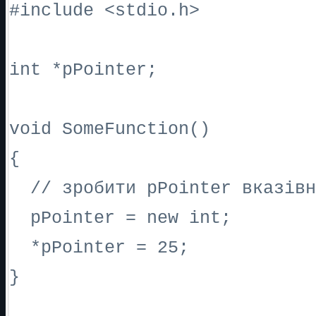
#include <stdio.h>
int *pPointer;
void SomeFunction()
{
// зробити pPointer вказівн
pPointer = new int;
*pPointer = 25;
}