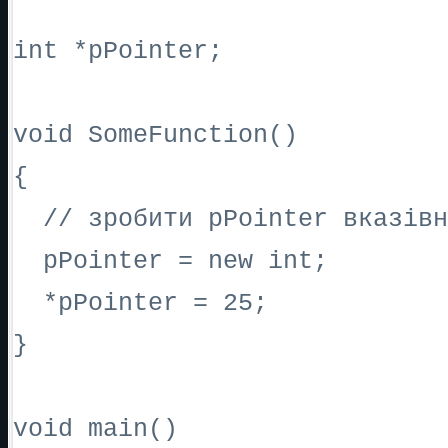
int *pPointer;
void SomeFunction()
{
// зробити pPointer вказівн
pPointer = new int;
*pPointer = 25;
}
void main()