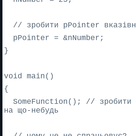
// зробити pPointer вказівн
pPointer = &nNumber;
}
void main()
{
SomeFunction(); // зробити 
на що-небудь