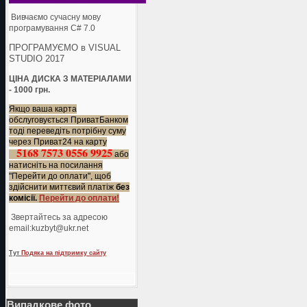
Вивчаємо сучасну мову
програмування C# 7.0
ПРОГРАМУЄМО в VISUAL
STUDIO 2017
ЦІНА ДИСКА З МАТЕРІАЛАМИ
- 1000 грн.
Якщо ваша карта
обслуговується ПриватБанком
тоді переведіть потрібну суму
через Приват24 на карту
5168 7573 0556 9925
або
натисніть на посилання
"Перейти до оплати", щоб
здійснити миттєвий платіж
без
комісії.
Перейти до оплати!
Звертайтесь за адресою
еmail:kuzbyt@ukr.net
Тут
Подяка на підтримку сайту
Випадкове фото