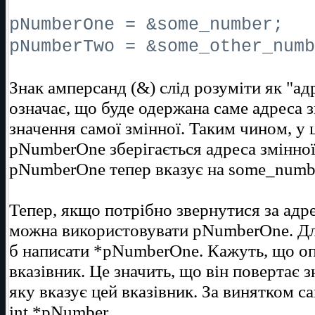
pNumberOne = &some_number;
pNumberTwo = &some_other_numb
Знак амперсанд (&) слід розуміти як "адр
означає, що буде одержана саме адреса зм
значення самої змінної. Таким чином, у 
pNumberOne зберігається адреса змінно
pNumberOne тепер вказує на some_numb
Тепер, якщо потрібно звернутися за адр
можна використовувати pNumberOne. Для
б написати *pNumberOne. Кажуть, що оп
вказівник. Це значить, що він повертає з
яку вказує цей вказівник. За винятком 
int *pNumber.