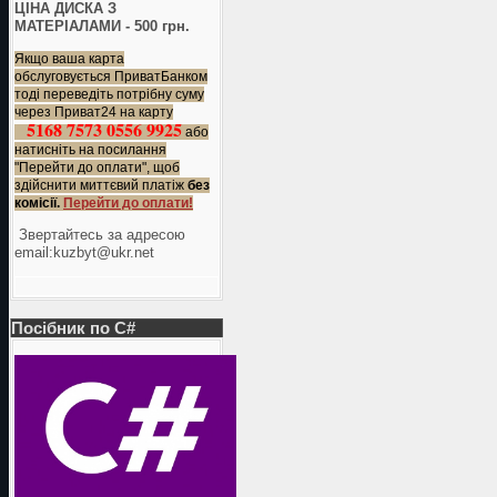
ЦІНА ДИСКА З
МАТЕРІАЛАМИ - 500 грн.
Якщо ваша карта
обслуговується ПриватБанком
тоді переведіть потрібну суму
через Приват24 на карту
5168 7573 0556 9925
або
натисніть на посилання
"Перейти до оплати", щоб
здійснити миттєвий платіж
без
комісії.
Перейти до оплати!
Звертайтесь за адресою
еmail:kuzbyt@ukr.net
Посібник по C#