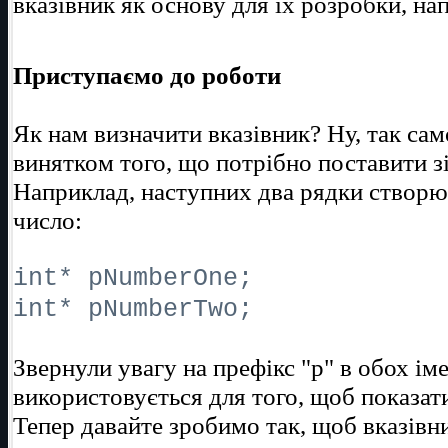
вказівник як основу для їх розробки, нап
Приступаємо до роботи
Як нам визначити вказівник? Ну, так само 
винятком того, що потрібно поставити зі
Наприклад, наступних два рядки створюю
число:
int* pNumberOne;
int* pNumberTwo;
Звернули увагу на префікс "p" в обох і
використовується для того, щоб показати
Тепер давайте зробимо так, щоб вказівн