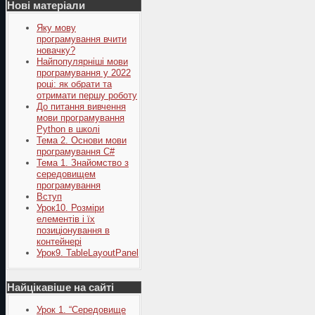
Нові матеріали
Яку мову
програмування вчити
новачку?
Найпопулярніші мови
програмування у 2022
році: як обрати та
отримати першу роботу
До питання вивчення
мови програмування
Python в школі
Тема 2. Основи мови
програмування C#
Тема 1. Знайомство з
середовищем
програмування
Вступ
Урок10. Розміри
елементів і їх
позиціонування в
контейнері
Урок9. TableLayoutPanel
Найцікавіше на сайті
Урок 1. “Середовище