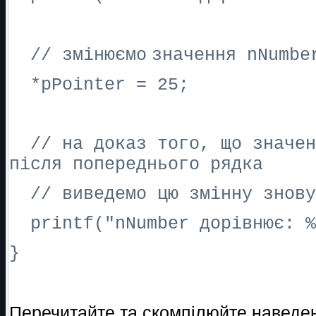
//
змінюємо
значення
nNumb
*pPointer = 25;
// на доказ того, що значен
після попереднього рядка
// виведемо цю змінну знову
printf("nNumber дорівнює: %
}
Перечитайте та скомпілюйте наведе