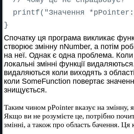
// чому це не спрацьовує?
printf("Значення *pPointer:
}
Спочатку ця програма викликає функ
створює змінну nNumber, а потім роб
на неї. Однак є одна проблема. Кол
локальні змінні функції видаляються
видаляються коли виходять з област
коли SomeFunction повертає значення
знищується.
Таким чином pPointer вказує на змінну, 
Якщо ви не розумієте це, потрібно почит
змінні, а також про область бачення. Ця