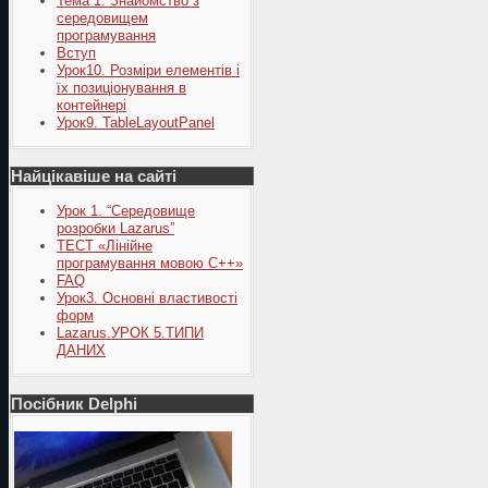
Тема 1. Знайомство з
середовищем
програмування
Вступ
Урок10. Розміри елементів і
їх позиціонування в
контейнері
Урок9. TableLayoutPanel
Найцікавіше на сайті
Урок 1. “Середовище
розробки Lazarus”
ТЕСТ «Лінійне
програмування мовою С++»
FAQ
Урок3. Основні властивості
форм
Lazarus.УРОК 5.ТИПИ
ДАНИХ
Посібник Delphi