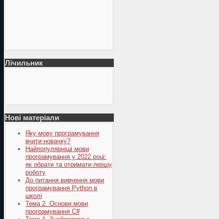
Лічильник
Нові матеріали
Яку мову програмування
вчити новачку?
Найпопулярніші мови
програмування у 2022 році:
як обрати та отримати першу
роботу
До питання вивчення мови
програмування Python в
школі
Тема 2. Основи мови
програмування C#