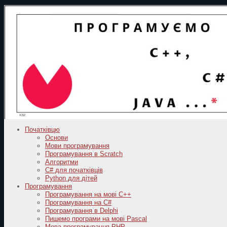
Початківцю
Основи
Мови програмування
Програмування в Scratch
Алгоритми
C# для початківців
Python для дітей
Програмування
Програмування на мові C++
Програмування на C#
Програмування в Delphi
Пишемо програми на мові Pascal
Мова програмування PHP