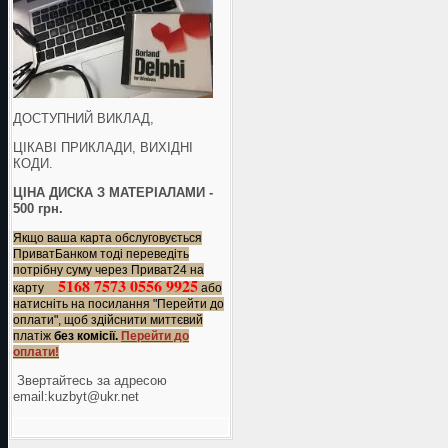
ДОСТУПНИЙ ВИКЛАД,
ЦІКАВІ ПРИКЛАДИ, ВИХІДНІ
КОДИ.
ЦІНА ДИСКА З МАТЕРІАЛАМИ -
500 грн.
Якщо ваша карта обслуговується
ПриватБанком тоді переведіть
потрібну суму через Приват24 на
5168 7573 0556 9925
карту
або
натисніть на посилання "Перейти до
оплати", щоб здійснити миттєвий
платіж
без комісії.
Перейти до
оплати!
Звертайтесь за адресою
еmail:kuzbyt@ukr.net