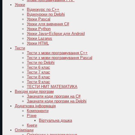
Уроки
Відеокурс по С++
Відеоуроки по Delphi
Уроки Pascal
Уроки для вивчення C#
Уроки Python
Уроки Java+Eclipse для Android
Уроки Lazarus
Уроки HTML
Тести
Тести з мови програмування C++
Тести з мови програмування Pascal
Тести по Delphi
Тести 6 клас
Тести 7 клас
Тести 8 клас
Тести 9 клас
ТЕСТИ НМТ МАТЕМАТИКА
Вихідні коди програм
Закачати коди програм на C#
Закачати коди програм на Delphi
Додаткова інформація
Компоненти
Різне
Віртуальна дошка
Книги
Олімпіади
Оліміпади з програмування