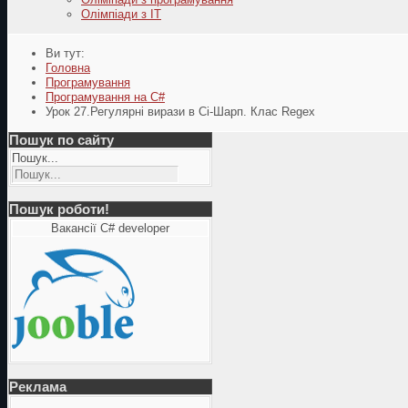
Олімпіади з ІТ
Ви тут:
Головна
Програмування
Програмування на C#
Урок 27.Регулярні вирази в Сі-Шарп. Клас Regex
Пошук по сайту
Пошук...
Пошук роботи!
Вакансії C# developer
Реклама