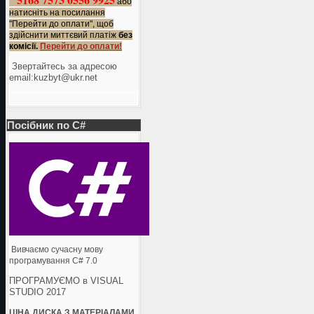
або
натисніть на посилання
"Перейти до оплати", щоб
здійснити миттєвий платіж
без
комісії.
Перейти до оплати!
Звертайтесь за адресою
еmail:kuzbyt@ukr.net
Посібник по C#
Вивчаємо сучасну мову
програмування C# 7.0
ПРОГРАМУЄМО в VISUAL
STUDIO 2017
ЦІНА ДИСКА З МАТЕРІАЛАМИ