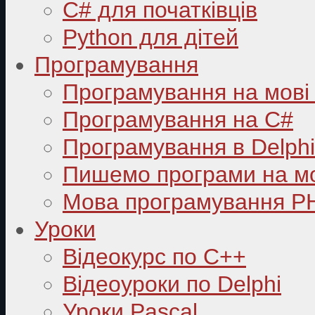
C# для початківців
Python для дітей
Програмування
Програмування на мові
Програмування на C#
Програмування в Delphi
Пишемо програми на мо
Мова програмування P
Уроки
Відеокурс по С++
Відеоуроки по Delphi
Уроки Pascal