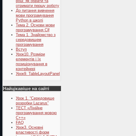
році: як обрати та
отримати першу роботу
До питання вивчення
мови програмування
Python в школі
Тема 2. Основи мови
програмування C#
Тема 1. Знайомство з
середовищем
програмування
Вступ
Урок10. Розміри
елементів і їх
позиціонування в
контейнері
Урок9. TableLayoutPanel
Найцікавіше на сайті
Урок 1. “Середовище
розробки Lazarus”
ТЕСТ «Лінійне
програмування мовою
С++»
FAQ
Урок3. Основні
властивості форм