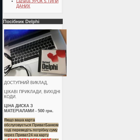
Lazarus.УРОК 5.ТИПИ
ДАНИХ
Посібник Delphi
ДОСТУПНИЙ ВИКЛАД,
ЦІКАВІ ПРИКЛАДИ, ВИХІДНІ
КОДИ.
ЦІНА ДИСКА З
МАТЕРІАЛАМИ - 500 грн.
Якщо ваша карта
обслуговується ПриватБанком
тоді переведіть потрібну суму
через Приват24 на карту
5168 7573 0556 9925