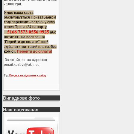
- 1000 грн.
Якщо ваша карта
обслуговується ПриватБанком
тоді переведіть потрібну суму
через Приват24 на карту
5168 7573 0556 9925
або
натисніть на посилання
"Перейти до оплати", щоб
здійснити миттєвий платіж
без
комісії.
Перейти до оплати!
Звертайтесь за адресою
еmail:kuzbyt@ukr.net
Тут
Подяка на підтримку сайту
Випадкове фото
Наш відеоканал