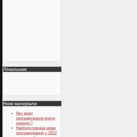
Лічильник
Нові матеріали
Яку мову
програмування вчити
новачку?
Найпопулярніші мови
програмування у 2022