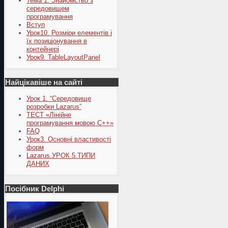
Тема 1. Знайомство з
середовищем
програмування
Вступ
Урок10. Розміри елементів і
їх позиціонування в
контейнері
Урок9. TableLayoutPanel
Найцікавіше на сайті
Урок 1. “Середовище
розробки Lazarus”
ТЕСТ «Лінійне
програмування мовою С++»
FAQ
Урок3. Основні властивості
форм
Lazarus.УРОК 5.ТИПИ
ДАНИХ
Посібник Delphi