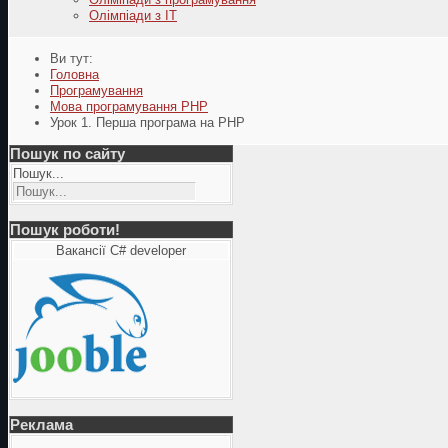
Олімпіади з ІТ
Ви тут:
Головна
Програмування
Мова програмування PHP
Урок 1. Перша програма на PHP
Пошук по сайту
Пошук...
Пошук роботи!
Вакансії C# developer
Реклама