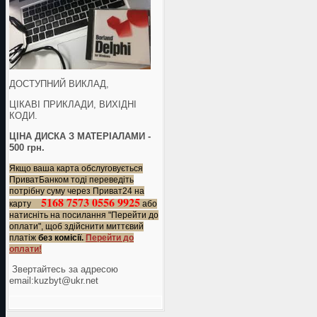
ДОСТУПНИЙ ВИКЛАД,
ЦІКАВІ ПРИКЛАДИ, ВИХІДНІ
КОДИ.
ЦІНА ДИСКА З МАТЕРІАЛАМИ -
500 грн.
Якщо ваша карта обслуговується
ПриватБанком тоді переведіть
потрібну суму через Приват24 на
5168 7573 0556 9925
карту
або
натисніть на посилання "Перейти до
оплати", щоб здійснити миттєвий
платіж
без комісії.
Перейти до
оплати!
Звертайтесь за адресою
еmail:kuzbyt@ukr.net