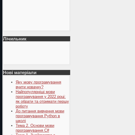
Лічильник
Нові матеріали
Яку мову програмування
вчити новачку?
Найпопулярніші мови
програмування у 2022 році:
як обрати та отримати першу
роботу
До питання вивчення мови
програмування Python в
школі
Тема 2. Основи мови
програмування C#