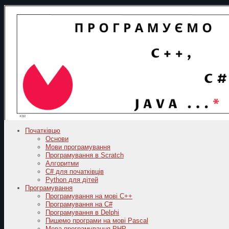
Початківцю
Основи
Мови програмування
Програмування в Scratch
Алгоритми
C# для початківців
Python для дітей
Програмування
Програмування на мові C++
Програмування на C#
Програмування в Delphi
Пишемо програми на мові Pascal
Мова програмування PHP