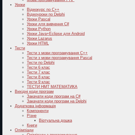
Уроки
Відеокурс по С++
Відеоуроки по Delphi
Уроки Pascal
Уроки для вивчення C#
Уроки Python
Уроки Java+Eclipse для Android
Уроки Lazarus
Уроки HTML
Тести
Тести з мови програмування C++
Тести з мови програмування Pascal
Тести по Delphi
Тести 6 клас
Тести 7 клас
Тести 8 клас
Тести 9 клас
ТЕСТИ НМТ МАТЕМАТИКА
Вихідні коди програм
Закачати коди програм на C#
Закачати коди програм на Delphi
Додаткова інформація
Компоненти
Різне
Віртуальна дошка
Книги
Олімпіади
Оліміпади з програмування