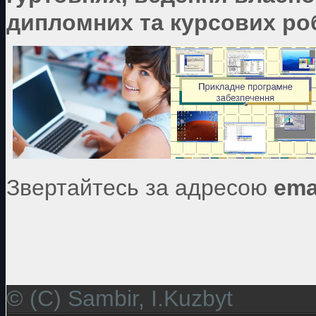
дипломних та курсових роб
Звертайтесь за адресою
ema
© (C) Sambir, I.Kuzbyt