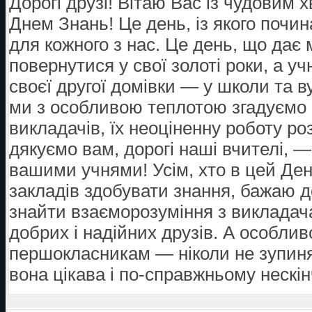
Дорогі друзі! Вітаю Вас із чудови
Днем Знань! Це день, із якого почи
для кожного з нас. Це день, що дає
повернутися у свої золоті роки, а у
своєї другої домівки — у школи та 
ми з особливою теплотою згадуємо с
викладачів, їх неоціненну роботу р
дякуємо вам, дорогі наші вчителі,
вашими учнями! Усім, хто в цей Де
закладів здобувати знання, бажаю до
знайти взаєморозуміння з викладача
добрих і надійних друзів. А особли
першокласникам — ніколи не зупиня
вона цікава і по-справжньому нескі