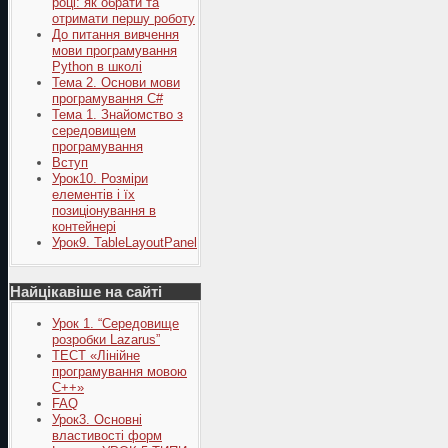
році: як обрати та
отримати першу роботу
До питання вивчення
мови програмування
Python в школі
Тема 2. Основи мови
програмування C#
Тема 1. Знайомство з
середовищем
програмування
Вступ
Урок10. Розміри
елементів і їх
позиціонування в
контейнері
Урок9. TableLayoutPanel
Найцікавіше на сайті
Урок 1. “Середовище
розробки Lazarus”
ТЕСТ «Лінійне
програмування мовою
С++»
FAQ
Урок3. Основні
властивості форм