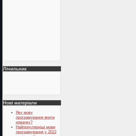
Лічильник
Нові матеріали
Яку мову
програмування вчити
новачку?
Найпопулярніші мови
програмування у 2022