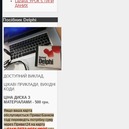
Lazarus.УРОК 5.ТИПИ
ДАНИХ
Посібник Delphi
ДОСТУПНИЙ ВИКЛАД,
ЦІКАВІ ПРИКЛАДИ, ВИХІДНІ
КОДИ.
ЦІНА ДИСКА З
МАТЕРІАЛАМИ - 500 грн.
Якщо ваша карта
обслуговується ПриватБанком
тоді переведіть потрібну суму
через Приват24 на карту
5168 7573 0556 9925