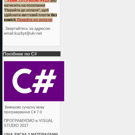
або
натисніть на посилання
"Перейти до оплати", щоб
здійснити миттєвий платіж
без
комісії.
Перейти до оплати!
Звертайтесь за адресою
еmail:kuzbyt@ukr.net
Посібник по C#
Вивчаємо сучасну мову
програмування C# 7.0
ПРОГРАМУЄМО в VISUAL
STUDIO 2017
ЦІНА ДИСКА З МАТЕРІАЛАМИ