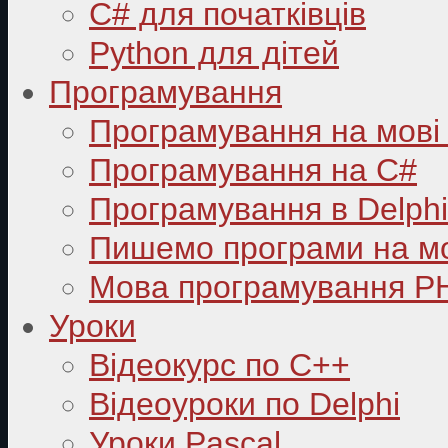
C# для початківців
Python для дітей
Програмування
Програмування на мові
Програмування на C#
Програмування в Delphi
Пишемо програми на мо
Мова програмування P
Уроки
Відеокурс по С++
Відеоуроки по Delphi
Уроки Pascal