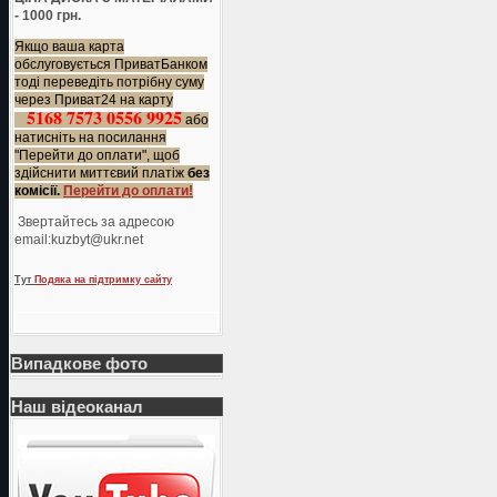
- 1000 грн.
Якщо ваша карта
обслуговується ПриватБанком
тоді переведіть потрібну суму
через Приват24 на карту
5168 7573 0556 9925
або
натисніть на посилання
"Перейти до оплати", щоб
здійснити миттєвий платіж
без
комісії.
Перейти до оплати!
Звертайтесь за адресою
еmail:kuzbyt@ukr.net
Тут
Подяка на підтримку сайту
Випадкове фото
Наш відеоканал