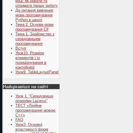
році: як обрати та
отримати першу роботу
До питання вивчення
мови програмування
Python в школі
Тема 2. Основи мови
програмування C#
Тема 1. Знайомство з
середовищем
програмування
Вступ
Урок10. Розміри
елементів і їх
позиціонування в
контейнері
Урок9. TableLayoutPanel
Найцікавіше на сайті
Урок 1. “Середовище
розробки Lazarus”
ТЕСТ «Лінійне
програмування мовою
С++»
FAQ
Урок3. Основні
властивості форм