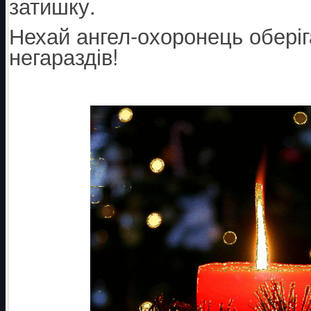
затишку.
Нехай ангел-охоронець оберігає
негараздів!