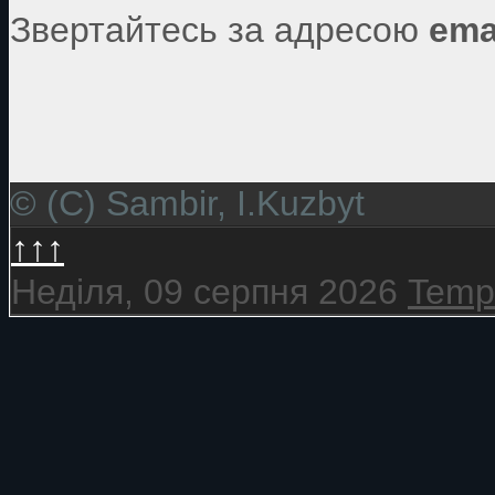
Звертайтесь за адресою
ema
© (C) Sambir, I.Kuzbyt
↑↑↑
Неділя, 09 серпня 2026
Templ