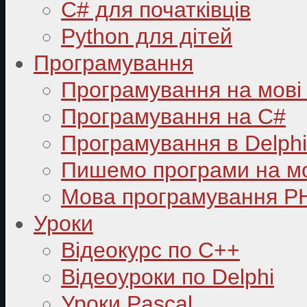
C# для початківців
Python для дітей
Програмування
Програмування на мові
Програмування на C#
Програмування в Delphi
Пишемо програми на мо
Мова програмування P
Уроки
Відеокурс по С++
Відеоуроки по Delphi
Уроки Pascal