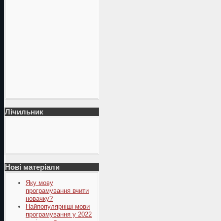
Лічильник
Нові матеріали
Яку мову
програмування вчити
новачку?
Найпопулярніші мови
програмування у 2022