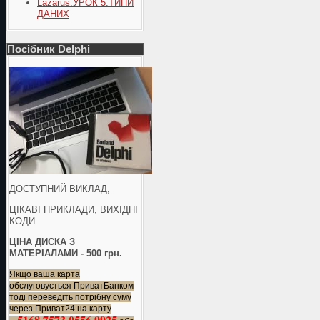
Lazarus.УРОК 5.ТИПИ
ДАНИХ
Посібник Delphi
ДОСТУПНИЙ ВИКЛАД,
ЦІКАВІ ПРИКЛАДИ, ВИХІДНІ
КОДИ.
ЦІНА ДИСКА З
МАТЕРІАЛАМИ - 500 грн.
Якщо ваша карта
обслуговується ПриватБанком
тоді переведіть потрібну суму
через Приват24 на карту
5168 7573 0556 9925