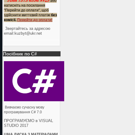
або
натисніть на посилання
"Перейти до оплати", щоб
здійснити миттєвий платіж
без
комісії.
Перейти до оплати!
Звертайтесь за адресою
еmail:kuzbyt@ukr.net
Посібник по C#
Вивчаємо сучасну мову
програмування C# 7.0
ПРОГРАМУЄМО в VISUAL
STUDIO 2017
ЦІНА ДИСКА З МАТЕРІАЛАМИ