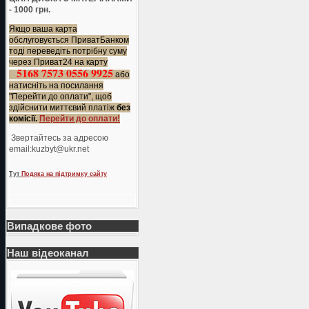
- 1000 грн.
Якщо ваша карта
обслуговується ПриватБанком
тоді переведіть потрібну суму
через Приват24 на карту
5168 7573 0556 9925
або
натисніть на посилання
"Перейти до оплати", щоб
здійснити миттєвий платіж
без
комісії.
Перейти до оплати!
Звертайтесь за адресою
еmail:kuzbyt@ukr.net
Тут
Подяка на підтримку сайту
Випадкове фото
Наш відеоканал