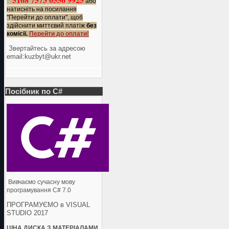
або
натисніть на посилання
"Перейти до оплати", щоб
здійснити миттєвий платіж
без
комісії.
Перейти до оплати!
Звертайтесь за адресою
еmail:kuzbyt@ukr.net
Посібник по C#
Вивчаємо сучасну мову
програмування C# 7.0
ПРОГРАМУЄМО в VISUAL
STUDIO 2017
ЦІНА ДИСКА З МАТЕРІАЛАМИ