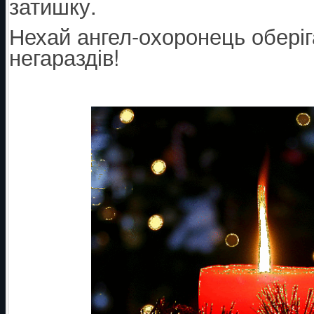
затишку.
Нехай ангел-охоронець оберігає
негараздів!