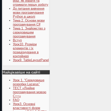
році: як обрати та
отримати першу роботу
До питання вивчення
мови програмування
Python в школі
Тема 2. Основи мови
програмування C#
Тема 1. Знайомство з
середовищем
програмування
Вступ
Урок10. Розміри
елементів і їх
позиціонування в
контейнері
Урок9. TableLayoutPanel
Найцікавіше на сайті
Урок 1. “Середовище
розробки Lazarus”
ТЕСТ «Лінійне
програмування мовою
С++»
FAQ
Урок3. Основні
властивості форм