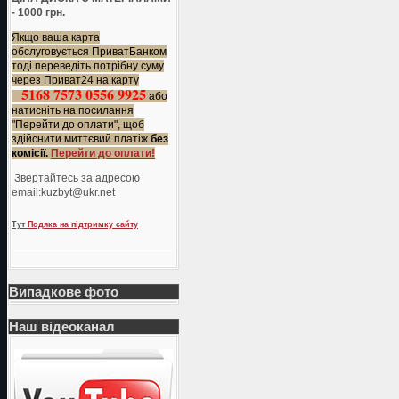
- 1000 грн.
Якщо ваша карта
обслуговується ПриватБанком
тоді переведіть потрібну суму
через Приват24 на карту
5168 7573 0556 9925
або
натисніть на посилання
"Перейти до оплати", щоб
здійснити миттєвий платіж
без
комісії.
Перейти до оплати!
Звертайтесь за адресою
еmail:kuzbyt@ukr.net
Тут
Подяка на підтримку сайту
Випадкове фото
Наш відеоканал