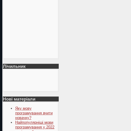
Лічильник
Нові матеріали
Яку мову
програмування вчити
новачку?
Найпопулярніші мови
програмування у 2022