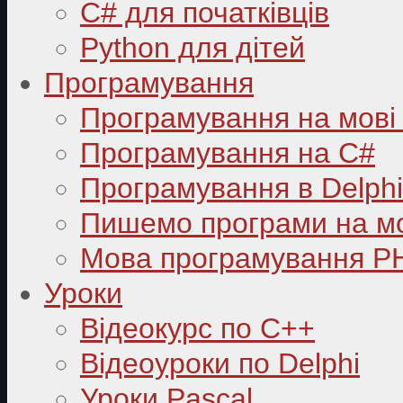
C# для початківців
Python для дітей
Програмування
Програмування на мові
Програмування на C#
Програмування в Delphi
Пишемо програми на мо
Мова програмування P
Уроки
Відеокурс по С++
Відеоуроки по Delphi
Уроки Pascal