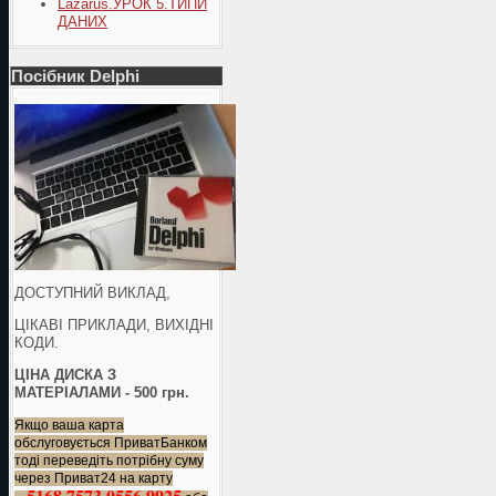
Lazarus.УРОК 5.ТИПИ
ДАНИХ
Посібник Delphi
ДОСТУПНИЙ ВИКЛАД,
ЦІКАВІ ПРИКЛАДИ, ВИХІДНІ
КОДИ.
ЦІНА ДИСКА З
МАТЕРІАЛАМИ - 500 грн.
Якщо ваша карта
обслуговується ПриватБанком
тоді переведіть потрібну суму
через Приват24 на карту
5168 7573 0556 9925