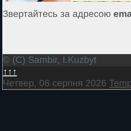
Звертайтесь за адресою
ema
© (C) Sambir, I.Kuzbyt
↑↑↑
Четвер, 06 серпня 2026
Temp