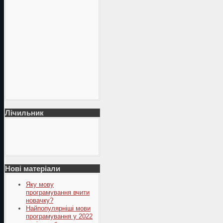
Лічильник
Нові матеріали
Яку мову
програмування вчити
новачку?
Найпопулярніші мови
програмування у 2022