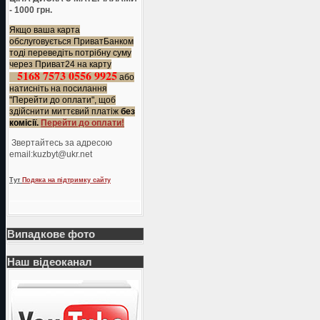
- 1000 грн.
Якщо ваша карта
обслуговується ПриватБанком
тоді переведіть потрібну суму
через Приват24 на карту
5168 7573 0556 9925
або
натисніть на посилання
"Перейти до оплати", щоб
здійснити миттєвий платіж
без
комісії.
Перейти до оплати!
Звертайтесь за адресою
еmail:kuzbyt@ukr.net
Тут
Подяка на підтримку сайту
Випадкове фото
Наш відеоканал