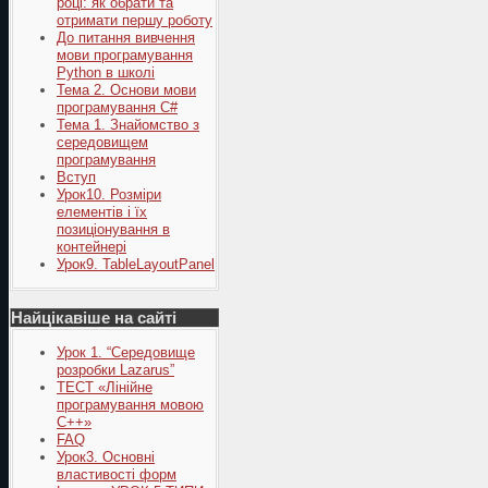
році: як обрати та
отримати першу роботу
До питання вивчення
мови програмування
Python в школі
Тема 2. Основи мови
програмування C#
Тема 1. Знайомство з
середовищем
програмування
Вступ
Урок10. Розміри
елементів і їх
позиціонування в
контейнері
Урок9. TableLayoutPanel
Найцікавіше на сайті
Урок 1. “Середовище
розробки Lazarus”
ТЕСТ «Лінійне
програмування мовою
С++»
FAQ
Урок3. Основні
властивості форм