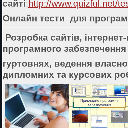
сайті
:
http://www.quizful.net/te
Онлайн тести для програмі
Розробка сайтів, інтернет
програмного забезпечення 
гуртовнях, ведення власно
дипломних та курсових роб