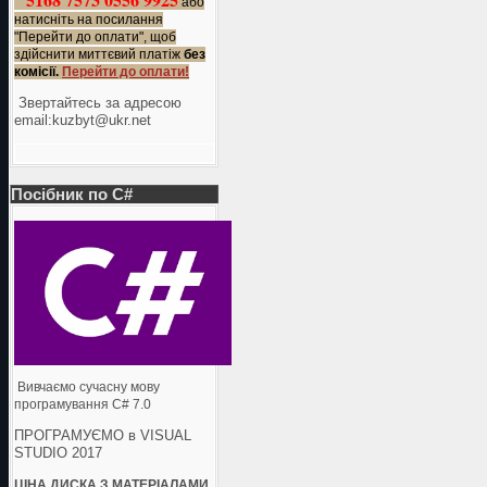
або
натисніть на посилання
"Перейти до оплати", щоб
здійснити миттєвий платіж
без
комісії.
Перейти до оплати!
Звертайтесь за адресою
еmail:kuzbyt@ukr.net
Посібник по C#
Вивчаємо сучасну мову
програмування C# 7.0
ПРОГРАМУЄМО в VISUAL
STUDIO 2017
ЦІНА ДИСКА З МАТЕРІАЛАМИ