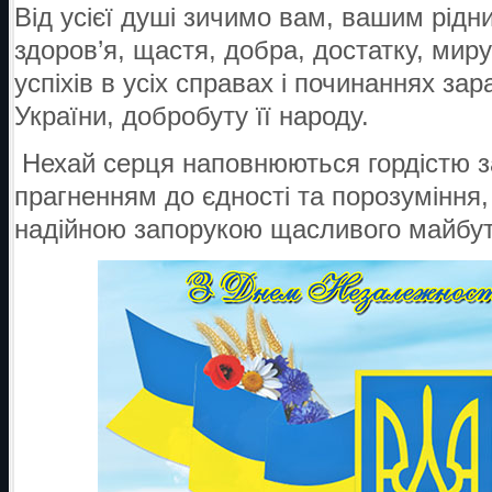
Від усієї душі зич
имо
вам, вашим рідни
здоров’я, щастя, добра, достатку, мир
успіхів в усіх справах і починаннях за
України, добробуту її народу.
Нехай серця наповнюються гордістю з
прагненням до єдності та порозуміння,
надійною запорукою щасливого майбут