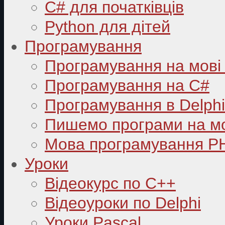
C# для початківців
Python для дітей
Програмування
Програмування на мові
Програмування на C#
Програмування в Delphi
Пишемо програми на мо
Мова програмування P
Уроки
Відеокурс по С++
Відеоуроки по Delphi
Уроки Pascal