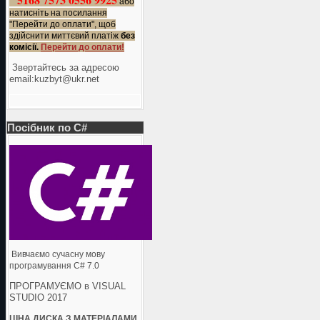
або
натисніть на посилання
"Перейти до оплати", щоб
здійснити миттєвий платіж
без
комісії.
Перейти до оплати!
Звертайтесь за адресою
еmail:kuzbyt@ukr.net
Посібник по C#
Вивчаємо сучасну мову
програмування C# 7.0
ПРОГРАМУЄМО в VISUAL
STUDIO 2017
ЦІНА ДИСКА З МАТЕРІАЛАМИ