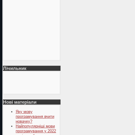
Лічильник
Нові матеріали
Яку мову
програмування вчити
новачку?
Найпопулярніші мови
програмування у 2022