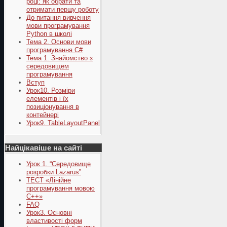
році: як обрати та
отримати першу роботу
До питання вивчення
мови програмування
Python в школі
Тема 2. Основи мови
програмування C#
Тема 1. Знайомство з
середовищем
програмування
Вступ
Урок10. Розміри
елементів і їх
позиціонування в
контейнері
Урок9. TableLayoutPanel
Найцікавіше на сайті
Урок 1. “Середовище
розробки Lazarus”
ТЕСТ «Лінійне
програмування мовою
С++»
FAQ
Урок3. Основні
властивості форм