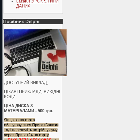
Lazarus.УРОК 5.ТИПИ
ДАНИХ
Посібник Delphi
ДОСТУПНИЙ ВИКЛАД,
ЦІКАВІ ПРИКЛАДИ, ВИХІДНІ
КОДИ.
ЦІНА ДИСКА З
МАТЕРІАЛАМИ - 500 грн.
Якщо ваша карта
обслуговується ПриватБанком
тоді переведіть потрібну суму
через Приват24 на карту
5168 7573 0556 9925