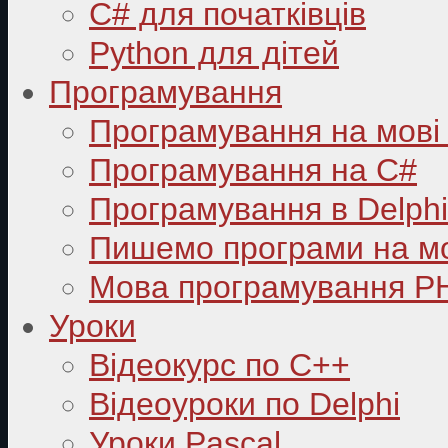
C# для початківців
Python для дітей
Програмування
Програмування на мові
Програмування на C#
Програмування в Delphi
Пишемо програми на мо
Мова програмування P
Уроки
Відеокурс по С++
Відеоуроки по Delphi
Уроки Pascal