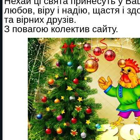
Нехай ці свята принесуть у Ва
любов, віру і надію, щастя і здо
та вірних друзів.
З повагою колектив сайту.