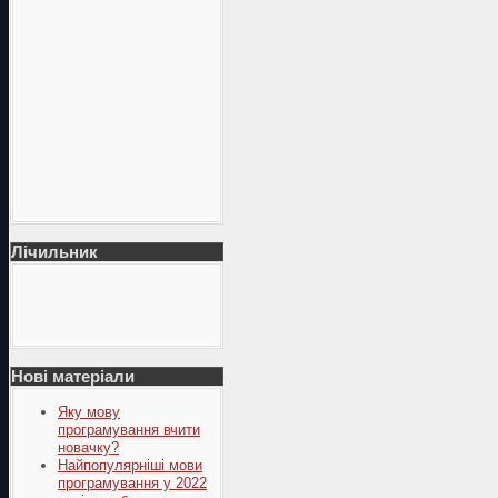
Лічильник
Нові матеріали
Яку мову
програмування вчити
новачку?
Найпопулярніші мови
програмування у 2022