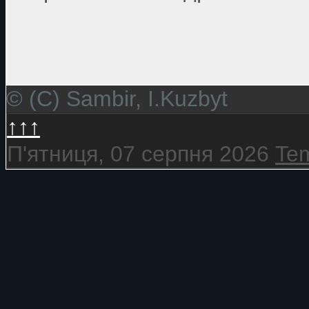
© (C) Sambir, I.Kuzbyt
↑↑↑
П'ятниця, 07 серпня 2026
Tem