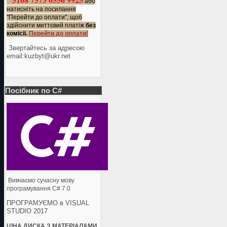
або
натисніть на посилання
"Перейти до оплати", щоб
здійснити миттєвий платіж
без
комісії.
Перейти до оплати!
Звертайтесь за адресою
еmail:kuzbyt@ukr.net
Посібник по C#
Вивчаємо сучасну мову
програмування C# 7.0
ПРОГРАМУЄМО в VISUAL
STUDIO 2017
ЦІНА ДИСКА З МАТЕРІАЛАМИ