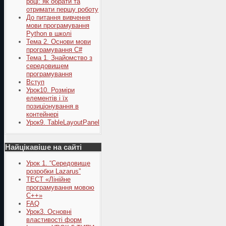
році: як обрати та
отримати першу роботу
До питання вивчення
мови програмування
Python в школі
Тема 2. Основи мови
програмування C#
Тема 1. Знайомство з
середовищем
програмування
Вступ
Урок10. Розміри
елементів і їх
позиціонування в
контейнері
Урок9. TableLayoutPanel
Найцікавіше на сайті
Урок 1. “Середовище
розробки Lazarus”
ТЕСТ «Лінійне
програмування мовою
С++»
FAQ
Урок3. Основні
властивості форм