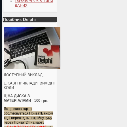
Lazarus.УРОК 5.ТИПИ
ДАНИХ
Посібник Delphi
ДОСТУПНИЙ ВИКЛАД,
ЦІКАВІ ПРИКЛАДИ, ВИХІДНІ
КОДИ.
ЦІНА ДИСКА З
МАТЕРІАЛАМИ - 500 грн.
Якщо ваша карта
обслуговується ПриватБанком
тоді переведіть потрібну суму
через Приват24 на карту
5168 7573 0556 9925