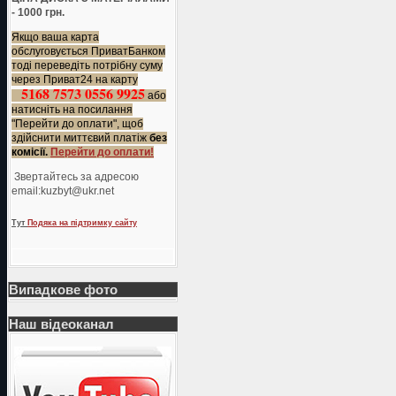
- 1000 грн.
Якщо ваша карта
обслуговується ПриватБанком
тоді переведіть потрібну суму
через Приват24 на карту
5168 7573 0556 9925
або
натисніть на посилання
"Перейти до оплати", щоб
здійснити миттєвий платіж
без
комісії.
Перейти до оплати!
Звертайтесь за адресою
еmail:kuzbyt@ukr.net
Тут
Подяка на підтримку сайту
Випадкове фото
Наш відеоканал