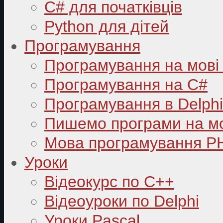
C# для початківців
Python для дітей
Програмування
Програмування на мові
Програмування на C#
Програмування в Delphi
Пишемо програми на мо
Мова програмування P
Уроки
Відеокурс по С++
Відеоуроки по Delphi
Уроки Pascal