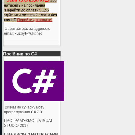
або
натисніть на посилання
"Перейти до оплати", щоб
здійснити миттєвий платіж
без
комісії.
Перейти до оплати!
Звертайтесь за адресою
еmail:kuzbyt@ukr.net
Посібник по C#
Вивчаємо сучасну мову
програмування C# 7.0
ПРОГРАМУЄМО в VISUAL
STUDIO 2017
ЦІНА ДИСКА З МАТЕРІАЛАМИ