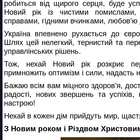
робиться від щирого серця, буде ус
Новий рік із чистими помислами,
справами, гідними вчинками, любов’ю 
Україна впевнено рухається до євро
Шлях цей нелегкий, тернистий та пер
управлінських рішень.
Тож, нехай Новий рік розкриє пе
примножить оптимізм і сили, надасть н
Бажаю всім вам міцного здоров’я, дост
радості, нових звершень та успіхів,
настрою!
Нехай в кожен дім прийдуть мир, щаст
З Новим роком і Різдвом Христови