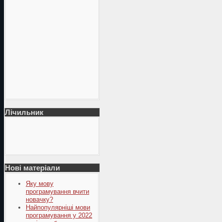
Лічильник
Нові матеріали
Яку мову
програмування вчити
новачку?
Найпопулярніші мови
програмування у 2022