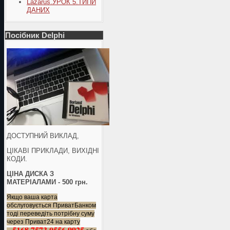
Lazarus.УРОК 5.ТИПИ
ДАНИХ
Посібник Delphi
ДОСТУПНИЙ ВИКЛАД,
ЦІКАВІ ПРИКЛАДИ, ВИХІДНІ
КОДИ.
ЦІНА ДИСКА З
МАТЕРІАЛАМИ - 500 грн.
Якщо ваша карта
обслуговується ПриватБанком
тоді переведіть потрібну суму
через Приват24 на карту
5168 7573 0556 9925