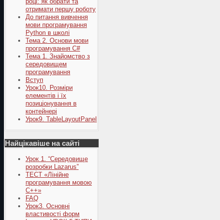
році: як обрати та
отримати першу роботу
До питання вивчення
мови програмування
Python в школі
Тема 2. Основи мови
програмування C#
Тема 1. Знайомство з
середовищем
програмування
Вступ
Урок10. Розміри
елементів і їх
позиціонування в
контейнері
Урок9. TableLayoutPanel
Найцікавіше на сайті
Урок 1. “Середовище
розробки Lazarus”
ТЕСТ «Лінійне
програмування мовою
С++»
FAQ
Урок3. Основні
властивості форм