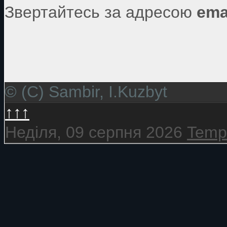
Звертайтесь за адресою
ema
© (C) Sambir, I.Kuzbyt
↑↑↑
Неділя, 09 серпня 2026
Templ