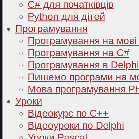
C# для початківців
Python для дітей
Програмування
Програмування на мові
Програмування на C#
Програмування в Delphi
Пишемо програми на мо
Мова програмування P
Уроки
Відеокурс по С++
Відеоуроки по Delphi
Уроки Pascal