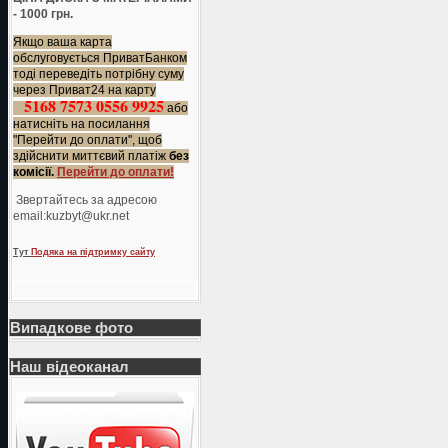
- 1000 грн.
Якщо ваша карта
обслуговується ПриватБанком
тоді переведіть потрібну суму
через Приват24 на карту
5168 7573 0556 9925
або
натисніть на посилання
"Перейти до оплати", щоб
здійснити миттєвий платіж
без
комісії.
Перейти до оплати!
Звертайтесь за адресою
еmail:kuzbyt@ukr.net
Тут
Подяка на підтримку сайту
Випадкове фото
Наш відеоканал