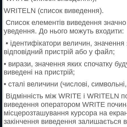
WRITELN (список виведення).
Список елементів виведення значно
уведення. До нього можуть входити:
• ідентифікатори величин, значення
відповідний пристрій або у файл;
• вирази, значення яких спочатку буд
виведені на пристрій;
• сталі величини (числові, символьні, 
Відмінність між WRITE і WRITELN по
виведення оператором WRITE почина
місцерозташування курсора на екрані
закінчення виведення залишається в