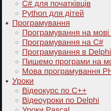
C# для початківців
Python для дітей
Програмування
Програмування на мові
Програмування на C#
Програмування в Delphi
Пишемо програми на мо
Мова програмування P
Уроки
Відеокурс по С++
Відеоуроки по Delphi
Уроки Pascal