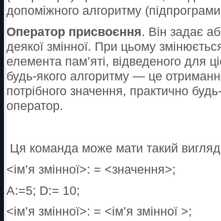
допоміжного алгоритму (підпрограми
Оператор присвоєння
. Він задає а
деякої змінної. При цьому змінюєтьс
елемента пам’яті, відведеного для ці
будь-якого алгоритму — це отримання
потрібного значення, практично будь
оператор.
Ця команда може мати такий вигляд
<ім’я змінної>: = <значення>;
A:=5; D:= 10;
<ім’я змінної>: = <ім’я змінної >;