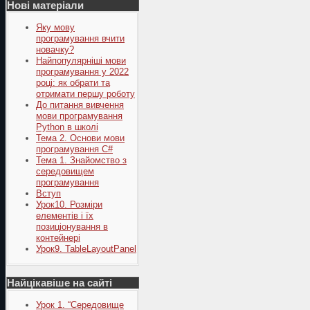
Нові матеріали
Яку мову
програмування вчити
новачку?
Найпопулярніші мови
програмування у 2022
році: як обрати та
отримати першу роботу
До питання вивчення
мови програмування
Python в школі
Тема 2. Основи мови
програмування C#
Тема 1. Знайомство з
середовищем
програмування
Вступ
Урок10. Розміри
елементів і їх
позиціонування в
контейнері
Урок9. TableLayoutPanel
Найцікавіше на сайті
Урок 1. “Середовище