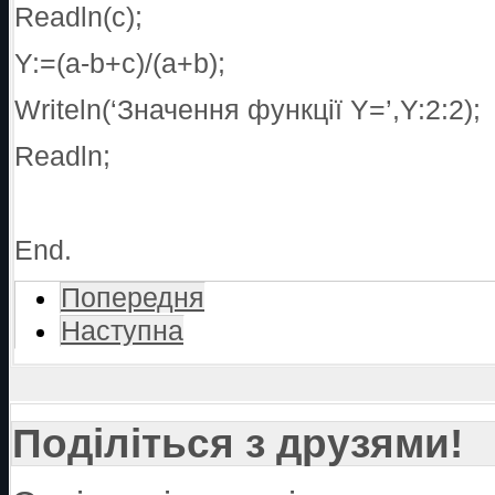
Readln(c);
Y:=(a-b+c)/(a+b);
Writeln(‘Значення функції Y=’,Y:2:2);
Readln;
End.
Попередня
Наступна
Поділіться з друзями!