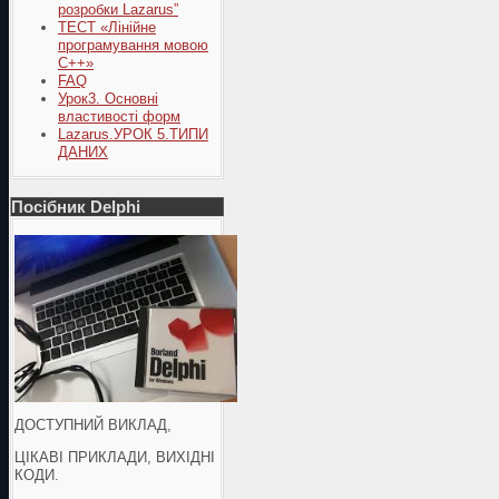
розробки Lazarus”
ТЕСТ «Лінійне
програмування мовою
С++»
FAQ
Урок3. Основні
властивості форм
Lazarus.УРОК 5.ТИПИ
ДАНИХ
Посібник Delphi
ДОСТУПНИЙ ВИКЛАД,
ЦІКАВІ ПРИКЛАДИ, ВИХІДНІ
КОДИ.