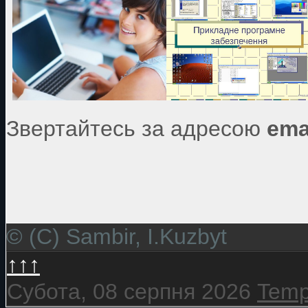
Звертайтесь за адресою
ema
© (C) Sambir, I.Kuzbyt
↑↑↑
Субота, 08 серпня 2026
Temp