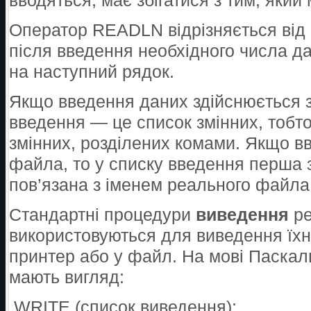
вводяться, має збігатися з тим, який
Оператор READLN відрізняється від
після введення необхідного числа д
на наступний рядок.
Якщо введення даних здійснюється з 
введення — це список змінних, тобто
змінних, розділених комами. Якщо в
файла, то у списку введення перша
пов’язана з іменем реального файла
Стандартні процедури
виведення
ре
використовуються для виведення їхні
принтер або у файл. На мові Паска
мають вигляд:
WRITE (список виведення);