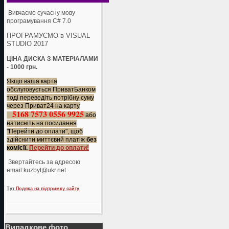
Вивчаємо сучасну мову
програмування C# 7.0
ПРОГРАМУЄМО в VISUAL
STUDIO 2017
ЦІНА ДИСКА З МАТЕРІАЛАМИ
- 1000 грн.
Якщо ваша карта
обслуговується ПриватБанком
тоді переведіть потрібну суму
через Приват24 на карту
5168 7573 0556 9925
або
натисніть на посилання
"Перейти до оплати", щоб
здійснити миттєвий платіж
без
комісії.
Перейти до оплати!
Звертайтесь за адресою
еmail:kuzbyt@ukr.net
Тут
Подяка на підтримку сайту
Випадкове фото