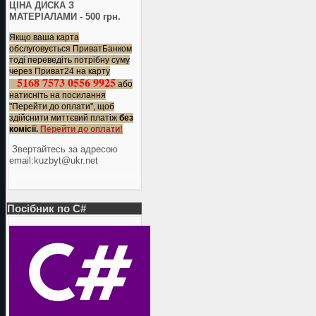
ЦІНА ДИСКА З
МАТЕРІАЛАМИ - 500 грн.
Якщо ваша карта
обслуговується ПриватБанком
тоді переведіть потрібну суму
через Приват24 на карту
5168 7573 0556 9925
або
натисніть на посилання
"Перейти до оплати", щоб
здійснити миттєвий платіж
без
комісії.
Перейти до оплати!
Звертайтесь за адресою
еmail:kuzbyt@ukr.net
Посібник по C#