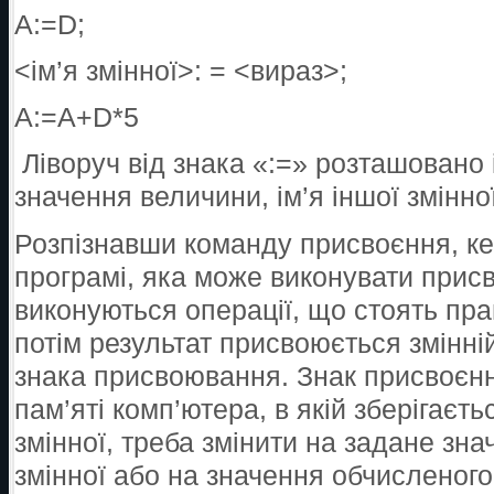
A:=D;
<ім’я змінної>: = <вираз>;
A:=A+D*5
Ліворуч від знака «:=» розташовано 
значення величини, ім’я іншої змінної
Розпізнавши команду присвоєння, к
програмі, яка може виконувати прис
виконуються операції, що стоять прав
потім результат присвоюється змінній
знака присвоювання. Знак присвоєнн
пам’яті комп’ютера, в якій зберігаєт
змінної, треба змінити на задане зна
змінної або на значення обчисленого