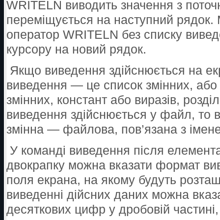
WRITELN виводить значення з поточно
переміщується на наступний рядок.
оператор WRITELN без списку виве
курсору на новий рядок.
Якщо виведення здійснюється на екр
виведення — це список змінних, або 
змінних, констант або виразів, розд
виведення здійснюється у файл, то 
змінна — файлова, пов’язана з імен
У команді виведення після елемент
двокрапку можна вказати формат ви
поля екрана, на якому будуть розта
виведенні дійсних даних можна вказа
десяткових цифр у дробовій частині,