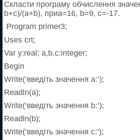
Скласти програму обчислення значен
b+c)/(a+b), приa=16, b=9, c=-17.
Program primer3;
Uses crt;
Var y:real; a,b,c:integer;
Begin
Write(‘введіть значення а:’);
Readln(a);
Write(‘введіть значення b:’);
Readln(b);
Write(‘введіть значення c:’);