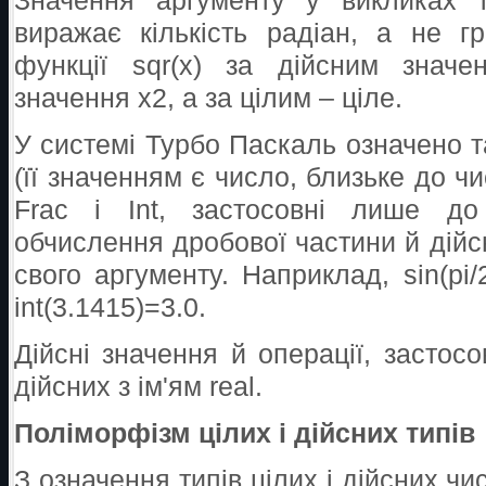
Значення аргументу у викликах т
виражає кількість радіан, а не гр
функції sqr(x) за дійсним знач
значення x2, а за цілим – ціле.
У системі Турбо Паскаль означено т
(її значенням є число, близьке до чи
Frac і Int, застосовні лише до
обчислення дробової частини й дійс
свого аргументу. Наприклад, sin(pi/2
int(3.1415)=3.0.
Дійсні значення й операції, застос
дійсних з ім'ям real.
Поліморфізм цілих і дійсних типів
З означення типів цілих і дійсних чис