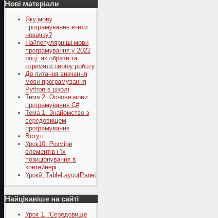
Нові матеріали
Яку мову
програмування вчити
новачку?
Найпопулярніші мови
програмування у 2022
році: як обрати та
отримати першу роботу
До питання вивчення
мови програмування
Python в школі
Тема 2. Основи мови
програмування C#
Тема 1. Знайомство з
середовищем
програмування
Вступ
Урок10. Розміри
елементів і їх
позиціонування в
контейнері
Урок9. TableLayoutPanel
Найцікавіше на сайті
Урок 1. “Середовище