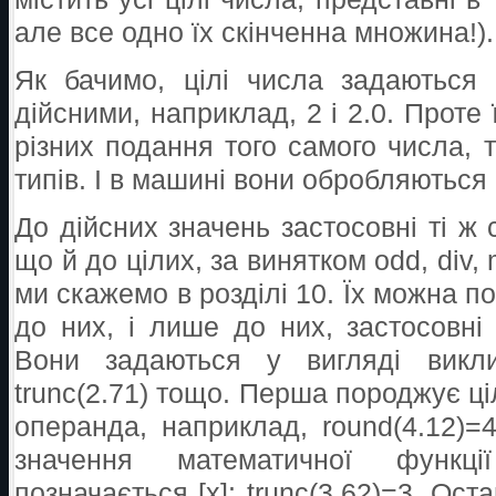
але все одно їх скінченна множина!).
Як бачимо, цілі числа задаються 
дійсними, наприклад, 2 і 2.0. Проте
різних подання того самого числа, 
типів. І в машині вони обробляються 
До дійсних значень застосовні ті ж 
що й до цілих, за винятком odd, div,
ми скажемо в розділі 10. Їх можна пор
до них, і лише до них, застосовні д
Вони задаються у вигляді виклик
trunc(2.71) тощо. Перша породжує ц
операнда, наприклад, round(4.12)=4
значення математичної функц
позначається [x]: trunc(3.62)=3. Ост