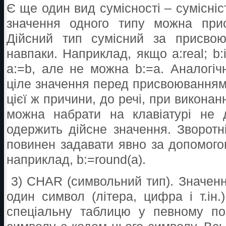
Є ще один вид сумісності – сумісні
значення одного типу можна прис
Дійсний тип сумісний за присво
навпаки. Наприклад, якщо a:real; b:
a:=b, але не можна b:=a. Аналогіч
ціле значення перед присвоюванням 
цієї ж причини, до речі, при виконанні
можна набрати на клавіатурі не 
одержить дійсне значення. Зворотн
повинен задавати явно за допомогою
наприклад, b:=round(a).
3) CHAR (символьний тип). Значен
один символ (літера, цифра і т.ін.
спеціальну таблицю у певному по