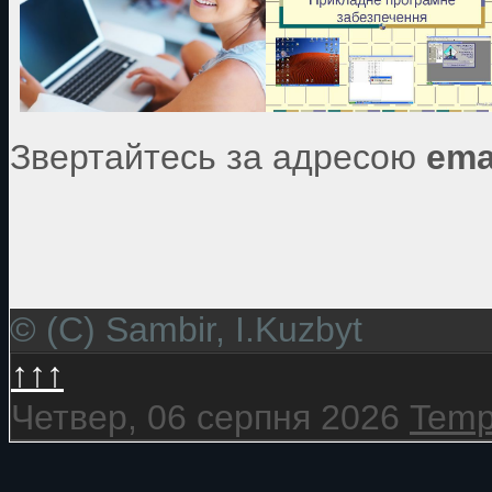
Звертайтесь за адресою
ema
© (C) Sambir, I.Kuzbyt
↑↑↑
Четвер, 06 серпня 2026
Temp