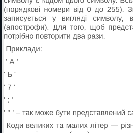
символу є кодом цього символу. Всь
(порядкові номери від 0 до 255). 
записується у вигляді символу, 
(апострофи). Для того, щоб предс
потрібно повторити два рази.
Приклади:
' А '
' Ь '
' 7 '
' ; '
' '' ' – так може бути представлений
Коди великих та малих літер — різн