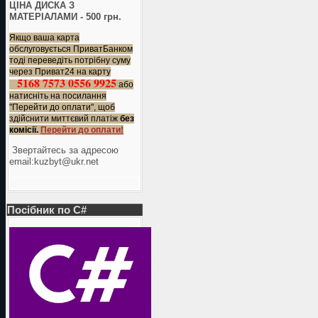
ЦІНА ДИСКА З
МАТЕРІАЛАМИ - 500 грн.
Якщо ваша карта
обслуговується ПриватБанком
тоді переведіть потрібну суму
через Приват24 на карту
5168 7573 0556 9925
або
натисніть на посилання
"Перейти до оплати", щоб
здійснити миттєвий платіж
без
комісії.
Перейти до оплати!
Звертайтесь за адресою
еmail:kuzbyt@ukr.net
Посібник по C#