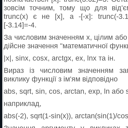
зовсім точним, тому що для від'
trunc(x) є не [x], а -[-x]: trunc(-
[-3.14]=-4.
За числовим значенням x, цілим або
дійсне значення "математичної функц
|x|, sinx, cosx, arctgx, ex, lnx та ін.
Вираз із числовим значенням за
виклику функції з ім'ям відповідно
abs, sqrt, sin, cos, arctan, exp, ln або 
наприклад,
abs(-2), sqrt(1-sin(x)), arctan(sin(1)/cos