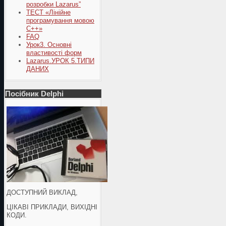
розробки Lazarus”
ТЕСТ «Лінійне
програмування мовою
С++»
FAQ
Урок3. Основні
властивості форм
Lazarus.УРОК 5.ТИПИ
ДАНИХ
Посібник Delphi
ДОСТУПНИЙ ВИКЛАД,
ЦІКАВІ ПРИКЛАДИ, ВИХІДНІ
КОДИ.