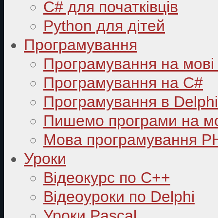
C# для початківців
Python для дітей
Програмування
Програмування на мові
Програмування на C#
Програмування в Delphi
Пишемо програми на мо
Мова програмування P
Уроки
Відеокурс по С++
Відеоуроки по Delphi
Уроки Pascal