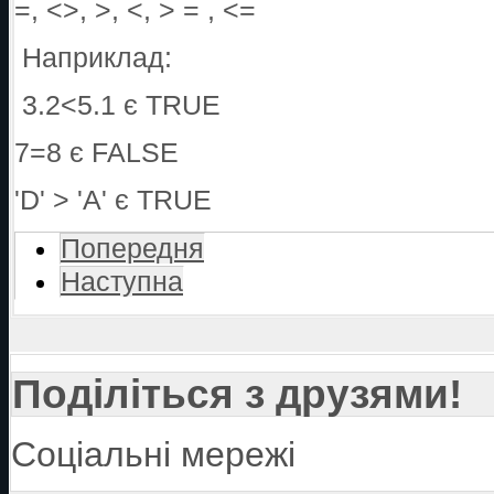
=, <>, >, <, > = , <=
Наприклад:
3.2<5.1 є TRUE
7=8 є FALSE
'D' > 'A' є TRUE
Попередня
Наступна
Поділіться з друзями!
Соціальні мережі