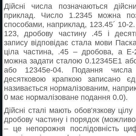
Дійсні числа позначаються дійсн
приклад. Число 1.2345 можна поз
способами, наприклад, 123.45´ 10-2.
123, дробову частину .45 і деся
запису відповідає стала мови Паска
ціла частина, .45 – дробова, а E
можна задати сталою 0.12345E1 або
або 12345e-04. Подання числа
десятковою крапкою записано є
називається нормалізованим, наприк
0 має нормалізоване подання 0.0).
Дійсні сталі мають обов'язкову цілу
дробову частину і порядок (можливо,
– це непорожня послідовність ци