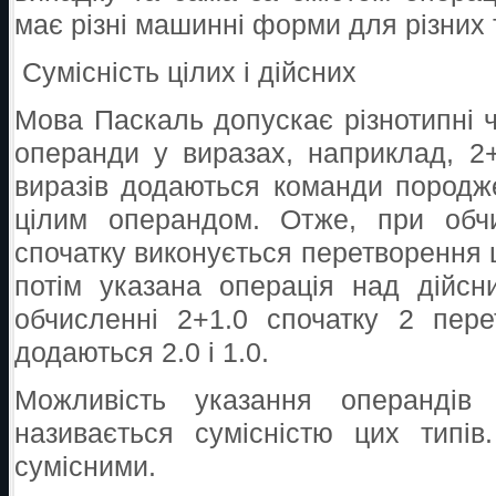
має різні машинні форми для різних 
Сумісність цілих і дійсних
Мова Паскаль допускає різнотипні чи
операнди у виразах, наприклад, 2+
виразів додаються команди породж
цілим операндом. Отже, при обчи
спочатку виконується перетворення ц
потім указана операція над дійсн
обчисленні 2+1.0 спочатку 2 пере
додаються 2.0 і 1.0.
Можливість указання операндів 
називається сумісністю цих типів
сумісними.