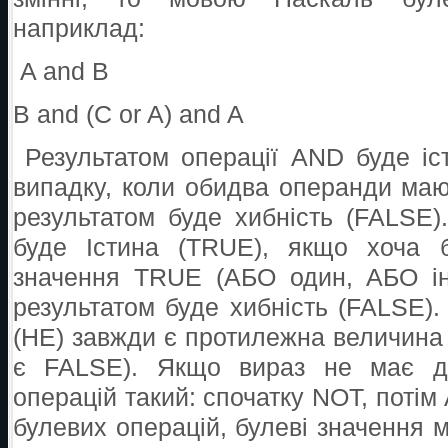
наприклад:
A and В
В and (C or A) and A
Результатом операції AND буде іс
випадку, коли обидва операнди ма
результатом буде хибність (FALSE)
буде Істина (TRUE), якщо хоча 
значення TRUE (АБО один, АБО ін
результатом буде хибність (FALSE).
(HE) завжди є протилежна величина
є FALSE). Якщо вираз не має ду
операцій такий: спочатку NOT, потім 
булевих операцій, булеві значення 