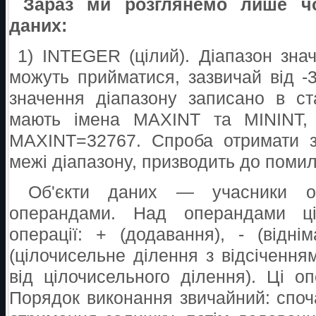
Зараз ми розглянемо лише чо
даних:
1) INTEGER (цілий). Діапазон зна
можуть прийматися, зазвичай від -
значення діапазону записано в ст
мають імена MAXINT та MININT, 
MAXINT=32767. Спроба отримати з
межі діапазону, призводить до поми
Об'єкти даних — учасники оп
операндами. Над операндами ці
операції: + (додавання), - (відні
(цілочисельне ділення з відсіченн
від цілочисельного ділення). Ці оп
Порядок виконання звичайний: споч