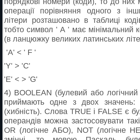
порядкові номери (коди), то до них
операції порівняння одного з інш
літери розташовано в таблиці код
тобто символ ' А ' має мінімальний 
(в ланцюжку великих латинських літе
'А' < ' F '
'Y' > 'C'
'E' < > 'G'
4) BOOLEAN (булевий або логічний 
приймають одне з двох значень:
(хибність). Слова TRUE і FALSE є бу
операндів можна застосовувати такі 
OR (логічне АБО), NOT (логічне Н
змінні, то мовою Паскаль бул