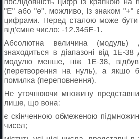
послідовність цифр із крапкою на п
"E" або "e", можливо, із знаком "+" 
цифрами. Перед сталою може бути зн
від'ємне число: -12.345E-1.
Абсолютна величина (модуль) 
знаходиться в діапазоні від 1Е-3
модулю менше, ніж 1Е-38, відбув
(перетворення на нуль), а якщо 
помилка (переповнення).
Не уточнюючи множину представни
лише, що вона:
є скінченною обмеженою підмножи
чисел;
містить усі цілі числа, представні в т