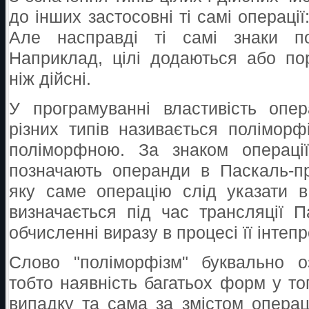
до інших застосовні ті самі операції: 
Але насправді ті самі знаки поз
Наприклад, цілі додаються або по
ніж дійсні.
У програмуванні властивість опе
різних типів називається полімор
поліморфною. За знаком операці
позначають операнди в Паскаль-пр
яку саме операцію слід указати в
визначається під час трансляції 
обчисленні виразу в процесі її інтепре
Слово "поліморфізм" буквально оз
тобто наявність багатьох форм у то
випадку та сама за змістом операц