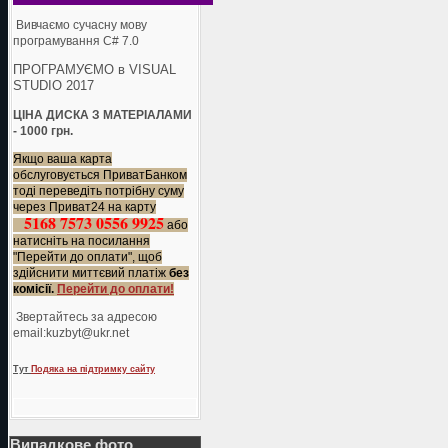
Вивчаємо сучасну мову
програмування C# 7.0
ПРОГРАМУЄМО в VISUAL
STUDIO 2017
ЦІНА ДИСКА З МАТЕРІАЛАМИ
- 1000 грн.
Якщо ваша карта
обслуговується ПриватБанком
тоді переведіть потрібну суму
через Приват24 на карту
5168 7573 0556 9925
або
натисніть на посилання
"Перейти до оплати", щоб
здійснити миттєвий платіж
без
комісії.
Перейти до оплати!
Звертайтесь за адресою
еmail:kuzbyt@ukr.net
Тут
Подяка на підтримку сайту
Випадкове фото