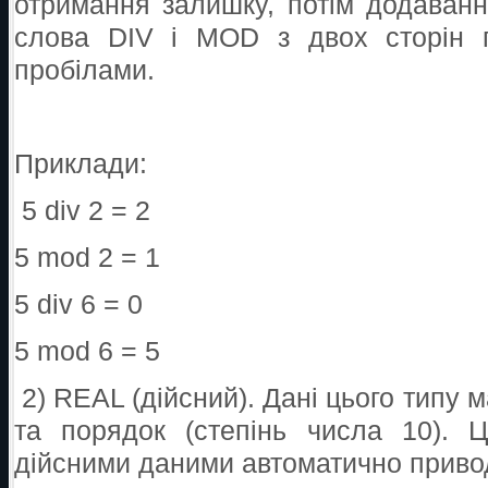
отримання залишку, потім додаванн
слова DIV і MOD з двох сторін п
пробілами.
Приклади:
5 div 2 = 2
5 mod 2 = 1
5 div 6 = 0
5 mod 6 = 5
2) REAL (дійсний). Дані цього типу 
та порядок (степінь числа 10). Ц
дійсними даними автоматично приво