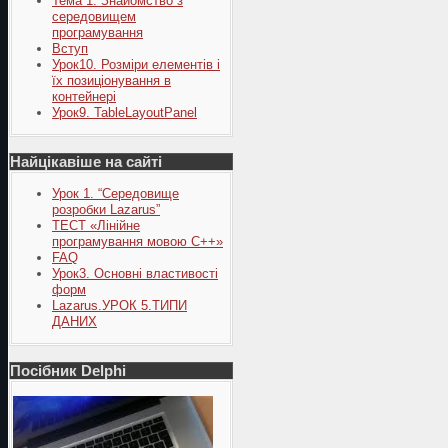
Тема 1. Знайомство з
середовищем
програмування
Вступ
Урок10. Розміри елементів і
їх позиціонування в
контейнері
Урок9. TableLayoutPanel
Найцікавіше на сайті
Урок 1. “Середовище
розробки Lazarus”
ТЕСТ «Лінійне
програмування мовою С++»
FAQ
Урок3. Основні властивості
форм
Lazarus.УРОК 5.ТИПИ
ДАНИХ
Посібник Delphi