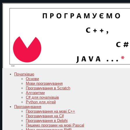
Початківцю
Основи
Мови програмування
Програмування в Scratch
Алгоритми
C# для початківців
Python для дітей
Програмування
Програмування на мові C++
Програмування на C#
Програмування в Delphi
Пишемо програми на мові Pascal
Мова програмування PHP