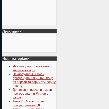
Лічильник
Нові матеріали
Яку мову програмування
вчити новачку?
Найпопулярніші мови
програмування у 2022 році:
як обрати та отримати першу
роботу
До питання вивчення мови
програмування Python в
школі
Тема 2. Основи мови
програмування C#