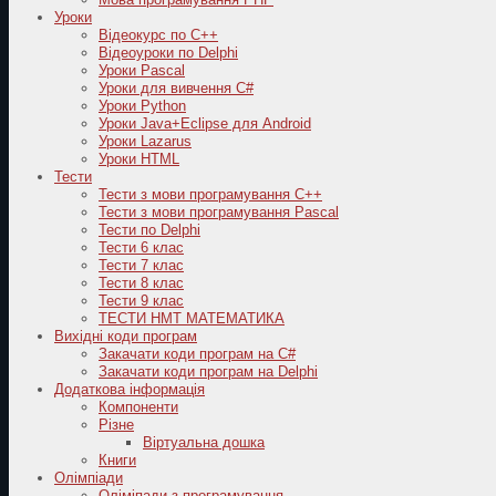
Уроки
Відеокурс по С++
Відеоуроки по Delphi
Уроки Pascal
Уроки для вивчення C#
Уроки Python
Уроки Java+Eclipse для Android
Уроки Lazarus
Уроки HTML
Тести
Тести з мови програмування C++
Тести з мови програмування Pascal
Тести по Delphi
Тести 6 клас
Тести 7 клас
Тести 8 клас
Тести 9 клас
ТЕСТИ НМТ МАТЕМАТИКА
Вихідні коди програм
Закачати коди програм на C#
Закачати коди програм на Delphi
Додаткова інформація
Компоненти
Різне
Віртуальна дошка
Книги
Олімпіади
Оліміпади з програмування