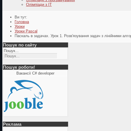
Олімпіади з ІТ
Ви тут:
Головна
Уроки
Уроки Pascal
Паскаль в задачах. Урок 1. Розв'язування задач з лінійними алг
Пошук по сайту
Пошук...
Пошук роботи!
Вакансії C# developer
Реклама