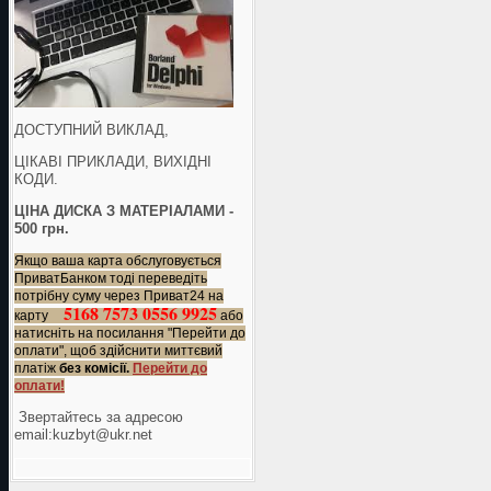
ДОСТУПНИЙ ВИКЛАД,
ЦІКАВІ ПРИКЛАДИ, ВИХІДНІ
КОДИ.
ЦІНА ДИСКА З МАТЕРІАЛАМИ -
500 грн.
Якщо ваша карта обслуговується
ПриватБанком тоді переведіть
потрібну суму через Приват24 на
5168 7573 0556 9925
карту
або
натисніть на посилання "Перейти до
оплати", щоб здійснити миттєвий
платіж
без комісії.
Перейти до
оплати!
Звертайтесь за адресою
еmail:kuzbyt@ukr.net