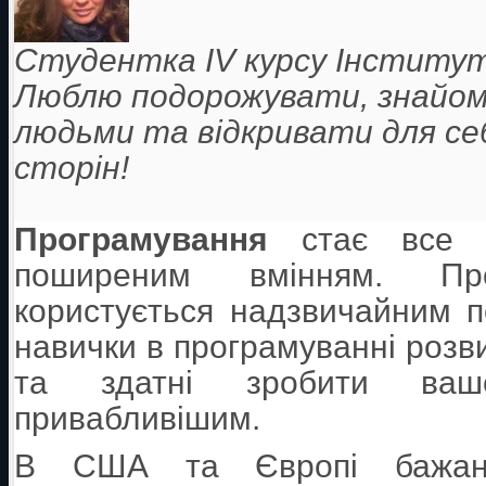
Студентка IV курсу Інституту
Люблю подорожувати, знайом
людьми та відкривати для себ
сторін!
Програмування
стає все б
поширеним вмінням. Про
користується надзвичайним п
навички в програмуванні розв
та здатні зробити ва
привабливішим.
В США та Європі бажан