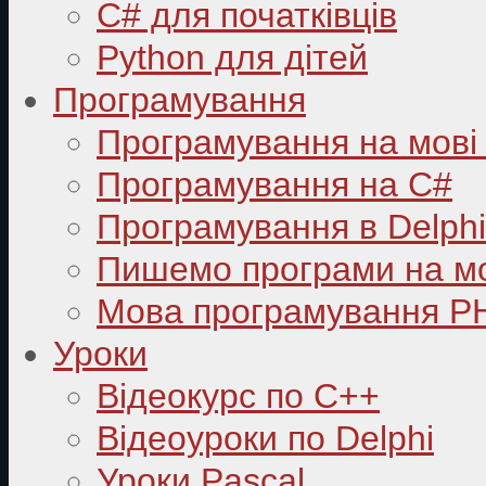
C# для початківців
Python для дітей
Програмування
Програмування на мові
Програмування на C#
Програмування в Delphi
Пишемо програми на мо
Мова програмування P
Уроки
Відеокурс по С++
Відеоуроки по Delphi
Уроки Pascal