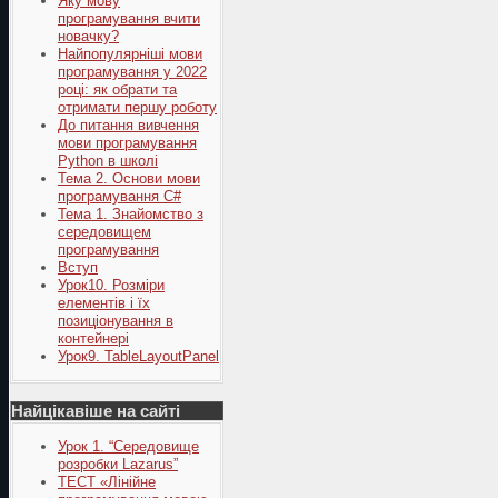
Яку мову
програмування вчити
новачку?
Найпопулярніші мови
програмування у 2022
році: як обрати та
отримати першу роботу
До питання вивчення
мови програмування
Python в школі
Тема 2. Основи мови
програмування C#
Тема 1. Знайомство з
середовищем
програмування
Вступ
Урок10. Розміри
елементів і їх
позиціонування в
контейнері
Урок9. TableLayoutPanel
Найцікавіше на сайті
Урок 1. “Середовище
розробки Lazarus”
ТЕСТ «Лінійне