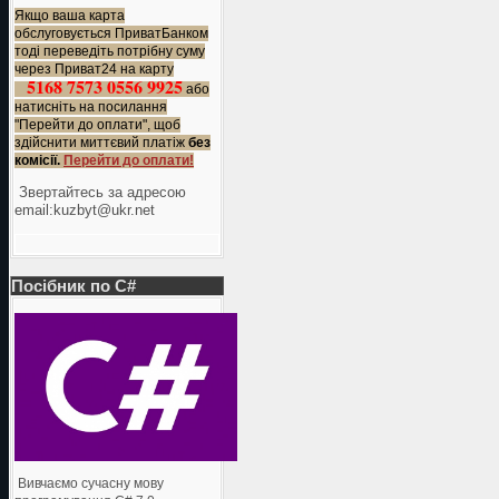
Якщо ваша карта
обслуговується ПриватБанком
тоді переведіть потрібну суму
через Приват24 на карту
5168 7573 0556 9925
або
натисніть на посилання
"Перейти до оплати", щоб
здійснити миттєвий платіж
без
комісії.
Перейти до оплати!
Звертайтесь за адресою
еmail:kuzbyt@ukr.net
Посібник по C#
Вивчаємо сучасну мову