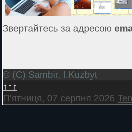
Звертайтесь за адресою
ema
© (C) Sambir, I.Kuzbyt
↑↑↑
П'ятниця, 07 серпня 2026
Tem