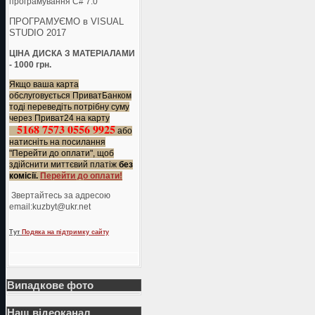
програмування C# 7.0
ПРОГРАМУЄМО в VISUAL
STUDIO 2017
ЦІНА ДИСКА З МАТЕРІАЛАМИ
- 1000 грн.
Якщо ваша карта
обслуговується ПриватБанком
тоді переведіть потрібну суму
через Приват24 на карту
5168 7573 0556 9925
або
натисніть на посилання
"Перейти до оплати", щоб
здійснити миттєвий платіж
без
комісії.
Перейти до оплати!
Звертайтесь за адресою
еmail:kuzbyt@ukr.net
Тут
Подяка на підтримку сайту
Випадкове фото
Наш відеоканал