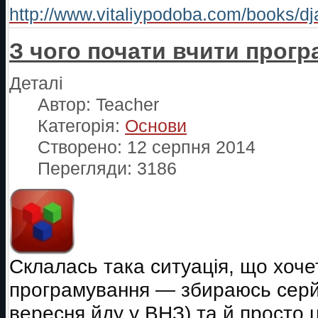
http://www.vitaliypodoba.com/books/dj
З чого почати вчити прог
Деталі
Автор:
Teacher
Категорія:
Основи
Створено: 12 серпня 2014
Перегляди: 3186
Склалась така ситуація, що хоче
програмування — збираюсь серй
вересня йду у ВНЗ) та й просто ц