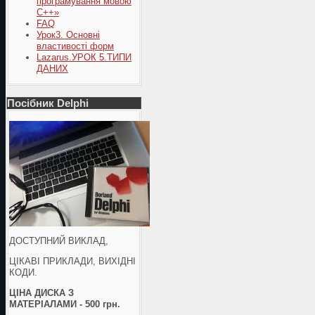
програмування мовою
С++»
FAQ
Урок3. Основні
властивості форм
Lazarus.УРОК 5.ТИПИ
ДАНИХ
Посібник Delphi
ДОСТУПНИЙ ВИКЛАД,
ЦІКАВІ ПРИКЛАДИ, ВИХІДНІ
КОДИ.
ЦІНА ДИСКА З
МАТЕРІАЛАМИ - 500 грн.